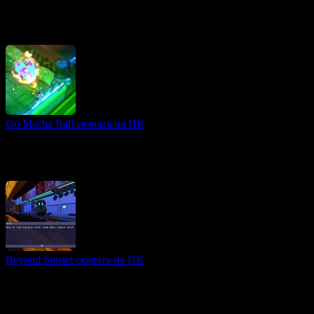
3D игры
В далекой, сумасшедшей галактике развернулось масштабное
восстание «Скибиди», которое принесло хаос и разрушения.
На этом фоне главный герой, специальный
Go Mecha Ball скачать на ПК
Bullet Hell игры
Go Mecha Ball — это динамичный roguelike-шутер с
аркадными элементами, погружающий игроков в яркий и
футуристический мир. В игре вас ждут бесконечные битвы
Beyond Sunset скачать на ПК
FPS игры
Beyond Sunset — яркий неоновый экшн в стиле киберпанк,
где игроку предстоит стать уличным самураем в
футуристическом городе Сансет-Сити.