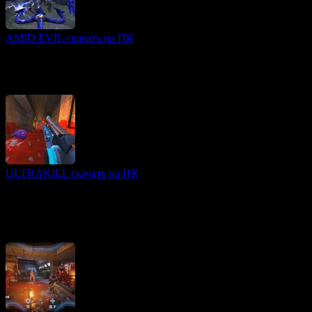
AMID EVIL скачать на ПК
FPS игры
AMID EVIL — это яркий олдскульный шутер от первого
лица, вдохновленный классическими играми 90-х годов,
такими как Heretic. Игра переносит игрока в мрачный
ULTRAKILL скачать на ПК
FPS игры
ULTRAKILL — это динамичный и быстрый шутер от первого
лица, в котором игрокам предстоит сражаться с
многочисленными врагами в кровавой и насыщенной
экшеном атмосфере.