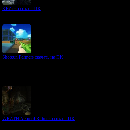
KFZ скачать на ПК
Альтернативная история игры
🎮 Геймплей — видео
Shotgun Farmers скачать на ПК
3D игры
Shotgun Farmers — это мультиплеерный онлайн-шутер, где
ваши пули превращаются в особенные оружия, представляя
собой оригинальное сочетание жанра и креативного
геймплея.
WRATH Aeon of Ruin скачать на ПК
FPS игры
WRATH: Aeon of Ruin — это классический шутер от первого