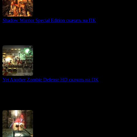
Shadow Warrior Special Edition скачать на ПК
FPS игры
Shadow Warrior является современным переизданием
классической игры 1997 года, сочетающим динамичный
экшен, насыщенные боевые сцены и яркий стиль.
Yet Another Zombie Defense HD скачать на ПК
Tower Defense игры
Введение и сюжет «Yet Another Zombie Defense HD» —
динамичная аркада с видом сверху, где игрокам предстоит
защищать последние оставшиеся города от волн полчищ
зомби.