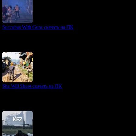
Succubus With Guns скачать на ПК
3D игры
Succubus With Guns — это динамичный шутер от первого
лица, где игроки берут на себя роль демонессы-суккуба,
оказавшейся в постапокалиптическом измерении
She Will Shoot скачать на ПК
Арена-шутеры игры
She Will Shoot — это захватывающий зомби-шутер с видом от
третьего лица, предлагающий игрокам окунуться в
постапокалиптический мир, где заражение вирусом