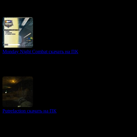
Project Warlock — это динамичный шутер от первого лица,
вдохновленный классическими играми типа Doom, Hexen и
Wolfenstein. В центре сюжета — борьба с силами
Monday Night Combat скачать на ПК
Free to Play игры
Monday Night Combat — это динамичная командная шутер-
стратегия, выпущенная в 2011 году. Игра сочетает элементы
MOBA и TPS, предлагая уникальный геймплей
Putrefaction скачать на ПК
FPS игры
Putrefaction — это жесткий шутер от первого лица,
погружающий игроков в мрачный и зловещий мир,
вдохновленный классическими играми, такими как Doom и