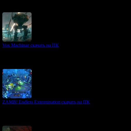
лица, созданный на движке легендарного Quake 1. В игре вы
выступаете в роли Чужеземца, который
Vox Machinae скачать на ПК
3D игры
Vox Machinae — это уникальный симулятор боя гигантских
роботов, предлагающий игрокам погрузиться в
футуристический мир, где гигантские мехи сражаются за
ZAMB! Endless Extermination скачать на ПК
Tower Defense игры
ZAMB! Endless Extermination — это динамичный и
захватывающий шутер-таймулятор, сочетающий элементы
twin stick shooter и tower defence. Игроки погружаются