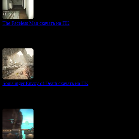
The Faceless Man скачать на ПК
3D игры
Игра The Faceless Man создана на базе движка Unreal Engine 5
и предлагает игрокам уникальный хоррор-опыт с
великолепной графикой и современными механиками.
Soulslinger Envoy of Death скачать на ПК
3D игры
Soulslinger: Envoy of Death — динамичный шутер от первого
лица, погружающий игроков в мрачный мир, вдохновленный
Диким Западом и элементами сверхъестественного.