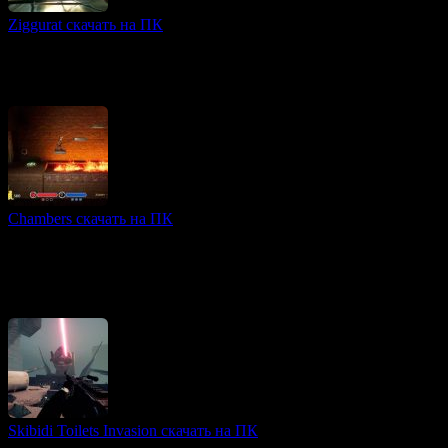
Ziggurat скачать на ПК
3D игры
«Ziggurat» — это динамичная roguelike-игра, в которой вы
берете на себя роль ученика боевого мага, стремящегося
пройти последний экзамен — опасный лабиринт
Chambers скачать на ПК
FPS игры
Игра Chambers представляет собой захватывающее
приключение, сочетающее элементы головоломки и
платформера. В этой игре вам предстоит пройти через 15
опасных
Skibidi Toilets Invasion скачать на ПК