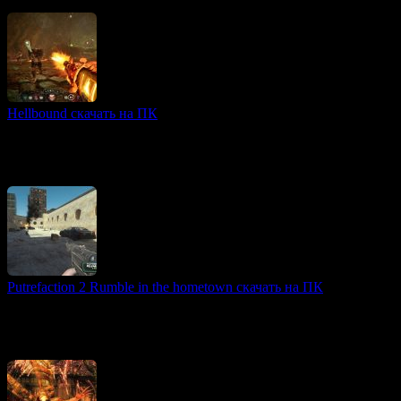
Quake.
Hellbound скачать на ПК
3D игры
«Hellbound» — это ретро-шутер, разработанный студией Saibot
Studios, выполненный в стиле классических игр 90-х годов.
На движке Unreal Engine 4 он сочетает
Putrefaction 2 Rumble in the hometown скачать на ПК
FPS игры
Putrefaction 2: Rumble in the hometown — это самостоятельное
продолжение популярной серии игр, добавляющее новую
кампанию и уровни для исследования.