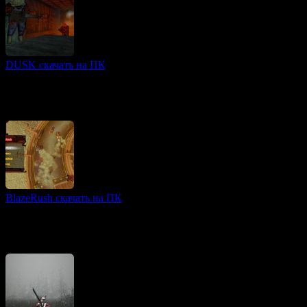
DUSK скачать на ПК
FPS игры
DUSK (2018) — это ретро-футуристический шутер от первого
лица, вдохновленный классическими играми 90-х годов. В
нем игроки погружаются в мрачный и загадочный
BlazeRush скачать на ПК
VR игры
BlazeRush — это яркая и динамичная аркадная гонка, которая
не придерживается традиционных правил. В отличие от
классических гонок, здесь отсутствует концепция