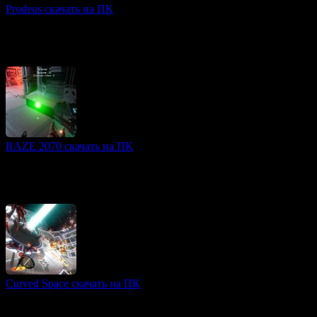
Prodeus скачать на ПК
FPS игры
Prodeus — это возвращение к корням классических шутеров
90-х годов, объединяющее в себе ретро-эстетику и
современные технологии. Разработанная ветеранами
RAZE 2070 скачать на ПК
3D игры
RAZE 2070 — это захватывающий научно-фантастический
шутер, действие которого разворачивается в мрачном
будущем. Мир после конфликта раскололся на две части
Curved Space скачать на ПК
3D игры
Curved Space — это динамичный олдскульный twin-stick