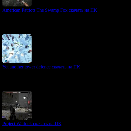
American Patriots The Swamp Fox скачать на ПК
Bullet Hell игры
«American Patriots: The Swamp Fox» — это шутер от первого
лица, действие которого происходит во время американской
войны за независимость, в ноябре 1780 года.
Yet another tower defence скачать на ПК
Tower Defense игры
«Yet Another Tower Defence» — это динамичная игра в жанре
tower defense, погружающая игроков в мрачный фэнтезийный
мир. Действие разворачивается в руинах
Project Warlock скачать на ПК
3D игры