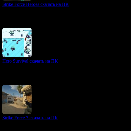
Strike Force Heroes скачать на ПК
2D игры
Strike Force Heroes — динамичный арена-шутер, сочетающий
классические и современные механики экшена. Изначально
разработанная как флеш-игра, она получила
Hero Survival скачать на ПК
2D игры
Hero Survival — захватывающая экшн-игра, в которой игроки
сталкиваются с ордами монстров из классических фильмов
ужасов. Вас ждут битвы с мумиями, вампирами
Strike Force 3 скачать на ПК
2D игры
Strike Force 3 — захватывающий шутер от первого лица,