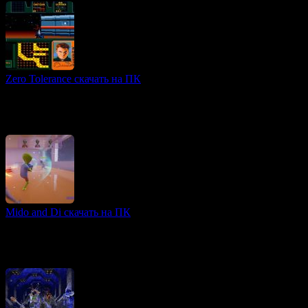
Zero Tolerance скачать на ПК
FPS игры
Zero Tolerance — это динамичный шутер от первого лица,
выпущенный в 1994 году, который предлагает игрокам
окунуться в суровую борьбу с инопланетными террористами
Mido and Di скачать на ПК
3D игры
Игра Mido and Di представляет собой динамичный экшен от
третьего лица, где игрокам предстоит бороться с ордами
зомби-инопланетян. Основной герой, мальчик