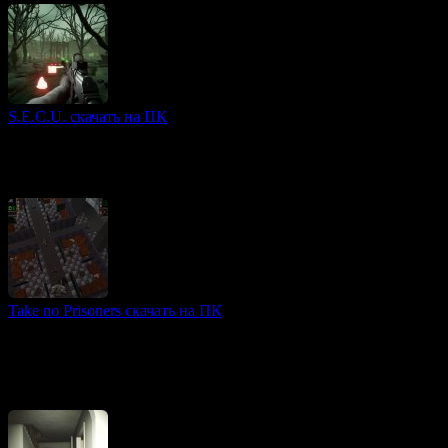
S.E.C.U. скачать на ПК
3D игры
S.E.C.U. — это захватывающая ролевая игра в жанре FPS,
которая погружает игроков в адские земли, наполненные
демонами. В этой игре вы можете выбрать между
Take no Prisoners скачать на ПК
3D игры
Take No Prisoners — это динамичный top-down action,
выпущенный в 1997 году, который погружает игроков в
постапокалиптический мир, разделённый на многочисленные
локации.