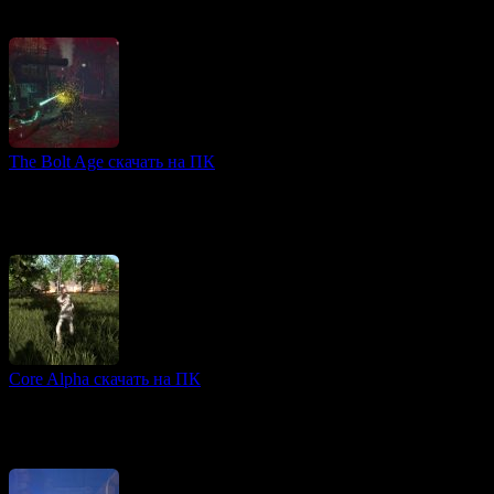
шутер, погружающий игроков в необычный космический
мир, где классический стиль борьбы сочетается с
The Bolt Age скачать на ПК
3D игры
《The Bolt Age》 — это динамичный экшн от третьего лица в
стиле ретрофутуризма, сочетающий стимпанк и мистические
элементы Лавкрафта. Действие происходит
Core Alpha скачать на ПК
3D игры
Core Alpha — это динамичный аркадный шутер в духе
классических игр прошлого века, созданный для тех, кто
любит быстрый экшн и непрерывное движение.