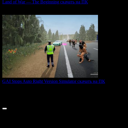
Land of War — The Beginning скачать на ПК
Land of War — это уникальная видеоигра, которая
0
216
GAI Stops Auto Right Version Simulator скачать на ПК
GAI Stops Auto — это необычный симулятор работы
дорожного
0
176
© 2026 ТОПовые игры для ПК