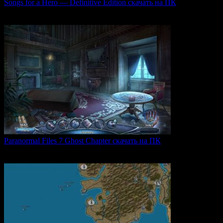
Songs for a Hero — Definitive Edition скачать на ПК
Игровой проект Songs for a Hero — Definitive
0
49
Paranormal Files 7 Ghost Chapter скачать на ПК
Paranormal Files 7: Ghost Chapter — продолжение популярной
0
42