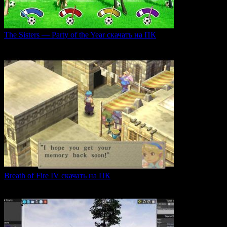
The Sisters — Party of the Year скачать на ПК
Игра The Sisters — Party of the Year погружает
0
27
Breath of Fire IV скачать на ПК
Breath of Fire IV — это классическая ролевая игра
0
43