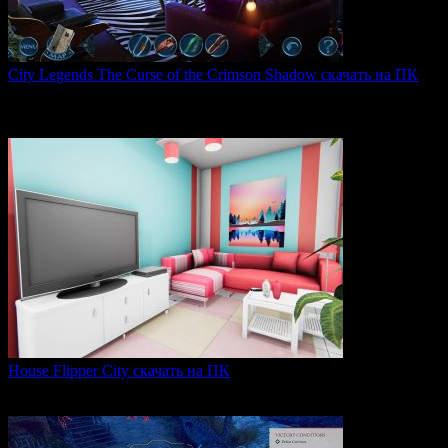
City Legends The Curse of the Crimson Shadow скачать на ПК
City Legends: The Curse of the Crimson Shadow —
увлекательная
0
78
House Flipper City скачать на ПК
House Flipper City — это бизнес-симулятор, в котором
0
127