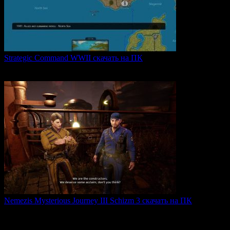
Strategic Command WWII скачать на ПК
Strategic Command WWII: War in Europe — это захватывающая
0
25
Nemezis Mysterious Journey III Schizm 3 скачать на ПК
Nemezis: Mysterious Journey III — это продолжение
легендарной
0
62