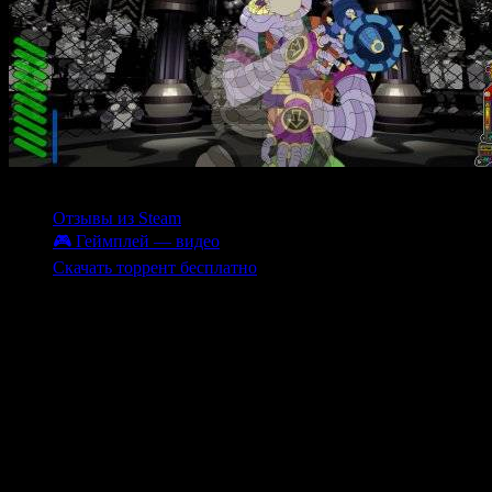
Содержание
Отзывы из Steam
🎮 Геймплей — видео
Скачать торрент бесплатно
Billion Beat — яркий и динамичный аркадный бокс,
вдохновленный классикой жанра, например, Mike Tyson’s
Punch-Out. Игра предлагает уникальный стиль боя,
сочетающий веселую графику и глубокую механику, которая
награждает грамотным таймингом и стратегией. Вам
предстоит бросить вызов десяткам противников и боссов,
каждый из которых обладает своими уникальными атаками и
стилями. В процессе вы сможете улучшать свои кулаки,
получать советы от тренеров и использовать специальные
Dranx для повышения контроля в бою. Игра наполнена