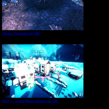
Sacred 2 скачать на ПК
Игровая серия Sacred 2 погружает игроков в богатый
0
103
Aery — Calm Mind скачать на ПК
Aery — Calm Mind — это уникальная интерактивная