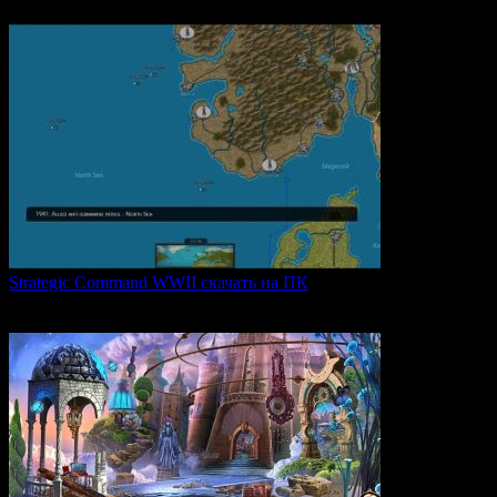
0
60
Strategic Command WWII скачать на ПК
Strategic Command WWII: War in Europe — это захватывающая
0
24