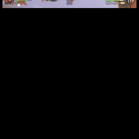
Давние конфликты и личные цели Евы переплетаются с
общей борьбой за выживание и дом. В процессе игры
предстоит строить и улучшать воздушные корабли,
захватывать новые территории, заключать союзы и
исследовать обширные просторы, наполненные загадками и
опасностями. Истории о преданности, предательстве и
стойкости делают каждый бой и каждое решение значимым,
создавая уникальный опыт путешествия по сложному и
живому миру.
Интересные факты:
Игра сочетает в себе жанры открытого мира,
песочницы, шутера с видом сверху, RPG и адвенчуры,
создавая уникальный гибрид.
В Black Skylands присутствует возможность выбора
между различными моделями воздушных судов, что
влияет на стиль боя и стратегию.
Корабли можно не только улучшать и модифицировать,
но и превращать в неприступные летающие крепости
для защиты базы.
Особенности геймплея включают возможность