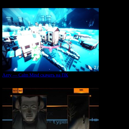
Игровая серия Sacred 2 погружает игроков в богатый
0
101
Aery — Calm Mind скачать на ПК
Aery — Calm Mind — это уникальная интерактивная
0
43