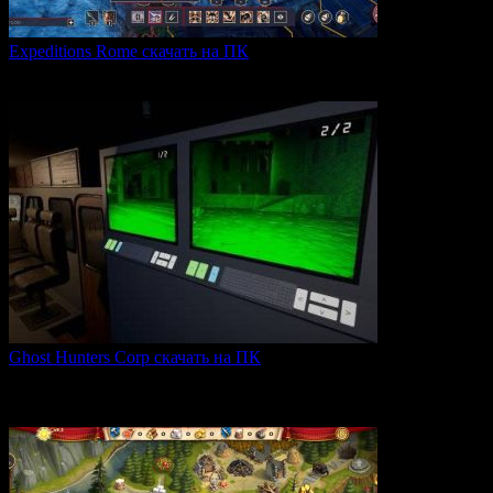
Expeditions Rome скачать на ПК
Expeditions: Rome — это ролевая тактическая игра, действие
0
59
Ghost Hunters Corp скачать на ПК
Ghost Hunters Corp — это захватывающий хоррор с
кооперативным
0
61