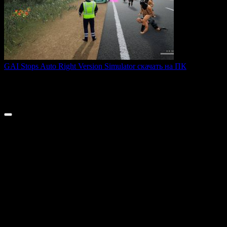
GAI Stops Auto Right Version Simulator скачать на ПК
GAI Stops Auto — это необычный симулятор работы
дорожного
0
164
© 2026 ТОПовые игры для ПК