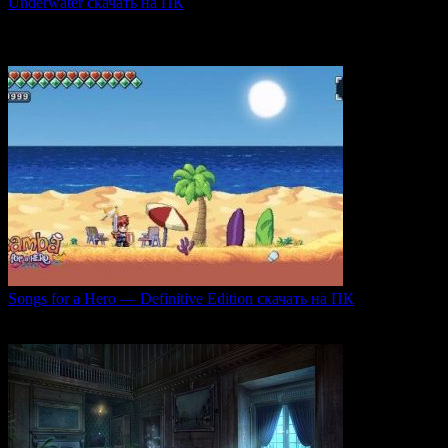
Underwater скачать на ПК
Игра Underwater (2021) — это атмосферный хоррор,
погружающий
0
45
Songs for a Hero — Definitive Edition скачать на ПК
Игровой проект Songs for a Hero — Definitive
0
49