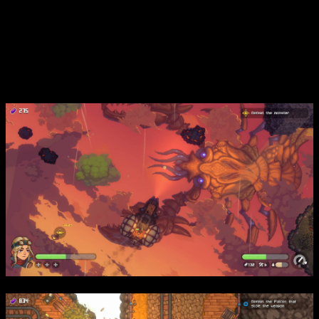
повествования — Ева, гордая дочь фракции Добытчиков,
которая должна восстановить свой разрушенный небесный
дом после разрушительного нападения бандитов Соколы
Каина. В мире, где Земля раскололась на парящие острова,
игроку предстоит вести борьбу как на земле, так и в небесах,
отражая нападения врагов и раскрывая тайны древних
артефактов.