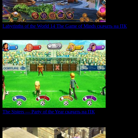
Labyrinths of the World 14 The Game of Minds скачать на ПК
В продолжении серии Labyrinths of the World нас ждет
0
35
The Sisters — Party of the Year скачать на ПК
Игра The Sisters — Party of the Year погружает
0
25