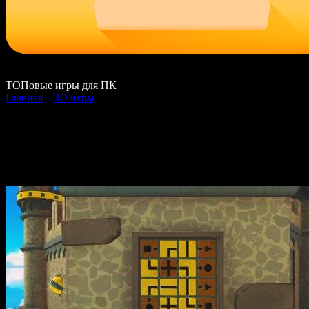
ТОПовые игры для ПК
Главная
»
3D игры
Cats in Time скачать 