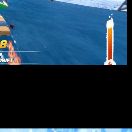
кая игра, объединяющая гонки, трюки и приключения в масштаб
евнуются в разнообразных событиях и задачах, зарабатывая ден
овать лунные и тропические просторы. Основной сюжет не выдел