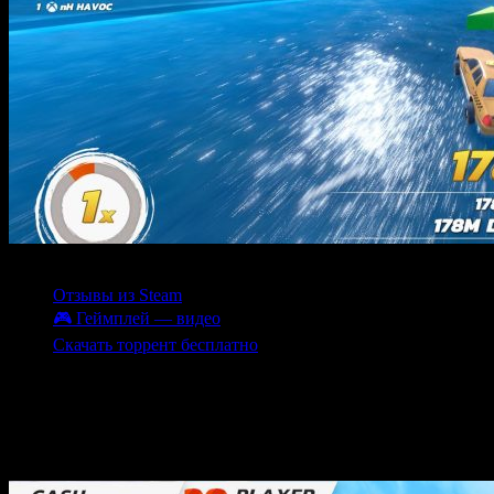
Содержание
Отзывы из Steam
🎮 Геймплей — видео
Скачать торрент бесплатно
Crash Drive 3 — это уникальная открытая многопользовательс
управляют мощной техникой — от монстр-траков до танков, сор
система уровней, настройка транспорта и возможность исслед
внутри открытого мира.