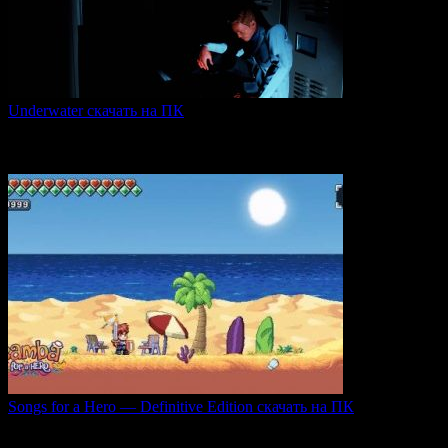
Underwater скачать на ПК
Игра Underwater (2021) — это атмосферный хоррор,
погружающий
0
45
Songs for a Hero — Definitive Edition скачать на ПК
Игровой проект Songs for a Hero — Definitive
0
49