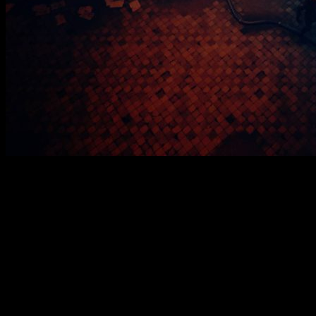
Игра
Eclipse
— это захватывающая приключенческая ролевая
игра, сочетающая средневековую атмосферу с элементами
научной фантастики. В центре сюжета — легенда о
посланнике древних богов, спящем в стеклянном саркофаге
на глубине подземелий. Когда человечество оказывается на
грани исчезновения, просыпается необходимость найти
источник зла, угрожающего миру. Главный герой
отправляется в опасный путь, сталкиваясь с множеством
врагов и тайн вселенной. Путешествие включает
исследование запутанных подземелий, где каждый этаж
скрывает опасности и ценные находки. Постепенно сюжет
превращается в детективное расследование, раскрывающее