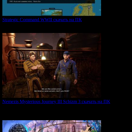
Strategic Command WWII скачать на ПК
Strategic Command WWII: War in Europe — это захватывающая
0
23
Nemezis Mysterious Journey III Schizm 3 скачать на ПК
Nemezis: Mysterious Journey III — это продолжение
легендарной
0
59