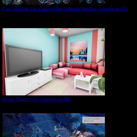
City Legends The Curse of the Crimson Shadow скачать на ПК
City Legends: The Curse of the Crimson Shadow —
увлекательная
0
75
House Flipper City скачать на ПК
House Flipper City — это бизнес-симулятор, в котором
0
119