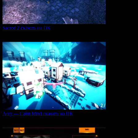
Sacred 2 скачать на ПК
Игровая серия Sacred 2 погружает игроков в богатый
0
99
Aery — Calm Mind скачать на ПК
Aery — Calm Mind — это уникальная интерактивная
0
43