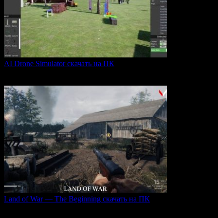
AI Drone Simulator скачать на ПК
AI Drone Simulator — это передовой симулятор управления
0
36
Land of War — The Beginning скачать на ПК
Land of War — это уникальная видеоигра, которая
0
190