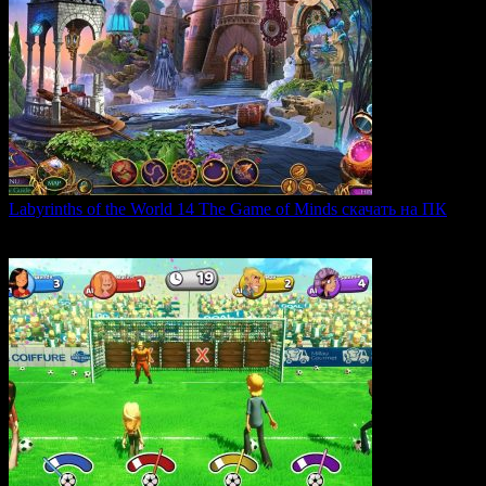
Labyrinths of the World 14 The Game of Minds скачать на ПК
В продолжении серии Labyrinths of the World нас ждет
0
35