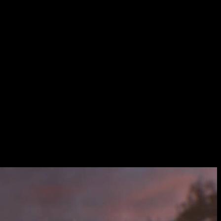
». В центре внимания — борьба с силами зла, которые были
и, колоссальным арсеналом оружия и атмосферой хаоса.
в и уникальные задания, погружающие в безумный мир