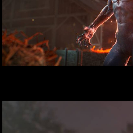
Evil Dead: The Game — мультиплеерный шутер с видом от трет
пробуждены древним Злом, связанным с Некрономиконом. Игр
Конкретные сюжетные детали пока держатся в секрете, однак
франшизы.