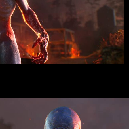
ьего лица, основанный на популярной серии «Зловещие мертвецы
оки попадают во вселенную, наполненную кровавыми сражениям
о игровой процесс обещает насыщенные битвы с ордами монстро