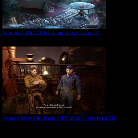
Paranormal Files 7 Ghost Chapter скачать на ПК
Paranormal Files 7: Ghost Chapter — продолжение популярной
0
48
Nemezis Mysterious Journey III Schizm 3 скачать на ПК
Nemezis: Mysterious Journey III — это продолжение
легендарной
0
66