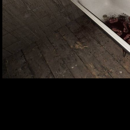
Игра «Granny» — это захватывающий хоррор-проект,
погружающий игроков в атмосферу страха и опасности. В
центре сюжета — заброшенный дом, в котором проживает
страшная бабушка, опасная и безжалостная. Вскользь
просыпаетесь в заточенной комнате и осознаете, что у вас есть
ограниченное время, чтобы найти путь к выходу. Исследуя
мрачные коридоры и комнаты, вы сталкиваетесь с
головоломками и подсказками, которые помогут раскрыть
тёмные тайны этого места. Время идет, а бабушка всегда на