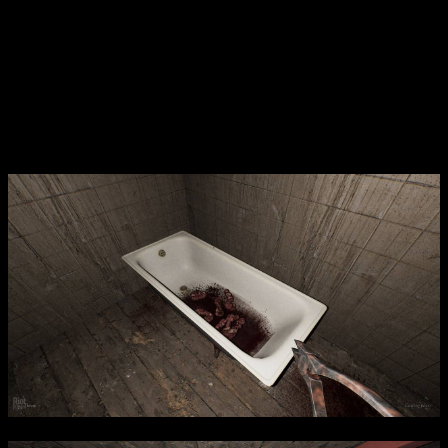
страже, слышит каждый шорох и готова преследовать вас в
любой момент. Вам придётся проявить скрытность, ловкость и
терпение, чтобы обойти ее ловушки и скрыться. Чем дальше
вы проникаете в дом, тем больше узнаете о его трагической
истории и причинах проклятия, окружающего его. Ваша
задача — найти инструмент и предметы, которые помогут
открыть новые зоны, преодолеть препятствия и сбежать на
свободу, избегая страшной бабушки и её ловушек.