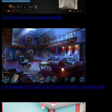
The Silver Case 2425 скачать на ПК
The Silver Case 2425 — это обновленная версия культовых
0
54
City Legends The Curse of the Crimson Shadow скачать на ПК
City Legends: The Curse of the Crimson Shadow —
увлекательная
0
81