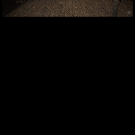
Интересные факты:
Игра «Granny» использует реалистичную графику и
звуковое сопровождение для усиления атмосферы
страха.
Разработка игры велась с акцентом на скрытность и
необходимость продуманной тактики.
Модификация репака позволяет значительно уменьшить
размер файла без потери качества.
Этот хоррор-игра получила множество обновлений и
дополнений, расширяющих возможности для игроков.
Игровой движок и оптимизация обеспечивают
стабильный геймплей даже на слабых системах.
Отзывы из Steam
Игроки отмечают, что «Granny» отлично подходит
для любителей хоррор-игр и выживания. Многим
понравилась реалистичная атмосфера и высокая
сложность. Взаимодействие с окружающим миром