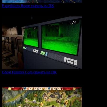
Expeditions Rome скачать на ПК
Expeditions: Rome — это ролевая тактическая игра, действие
0
66
Ghost Hunters Corp скачать на ПК
Ghost Hunters Corp — это захватывающий хоррор с
кооперативным
0
68