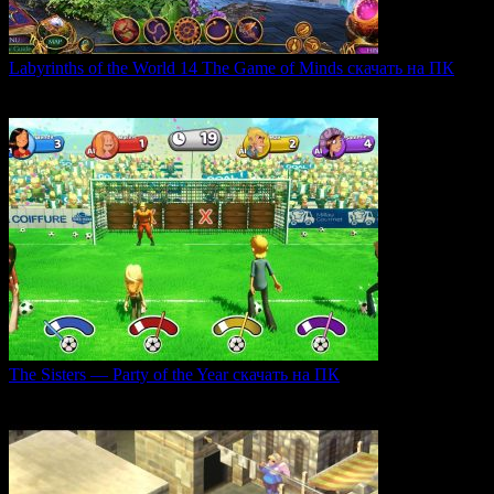
Labyrinths of the World 14 The Game of Minds скачать на ПК
В продолжении серии Labyrinths of the World нас ждет
0
35
The Sisters — Party of the Year скачать на ПК
Игра The Sisters — Party of the Year погружает
0
33