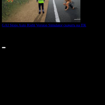
GAI Stops Auto Right Version Simulator скачать на ПК
GAI Stops Auto — это необычный симулятор работы
дорожного
0
196
© 2026 ТОПовые игры для ПК