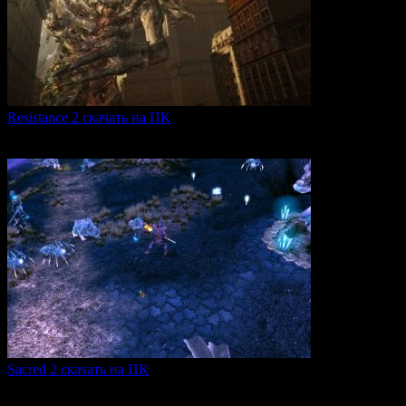
Resistance 2 скачать на ПК
Resistance 2 — это продолжение популярного шутера для
0
313
Sacred 2 скачать на ПК
Игровая серия Sacred 2 погружает игроков в богатый
0
107