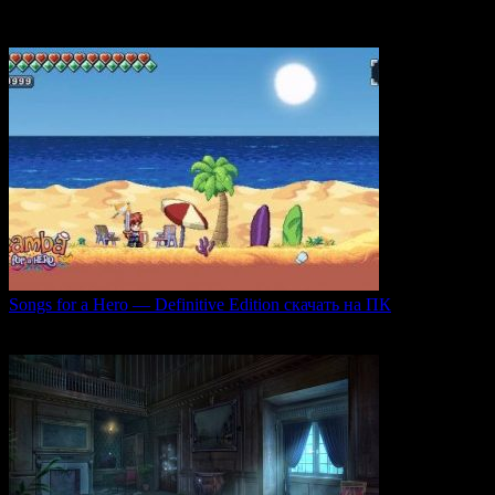
погружающий
0
51
Songs for a Hero — Definitive Edition скачать на ПК
Игровой проект Songs for a Hero — Definitive
0
50