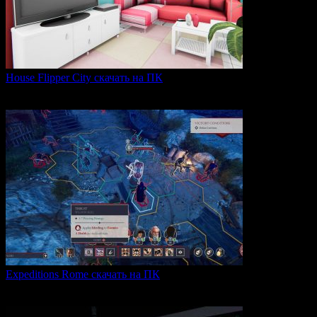
House Flipper City скачать на ПК
House Flipper City — это бизнес-симулятор, в котором
0
133
Expeditions Rome скачать на ПК
Expeditions: Rome — это ролевая тактическая игра, действие
0
63