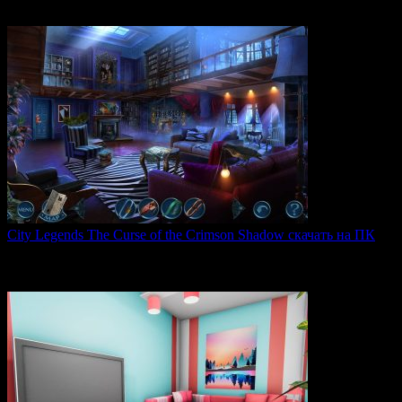
The Silver Case 2425 — это обновленная версия культовых
0
49
City Legends The Curse of the Crimson Shadow скачать на ПК
City Legends: The Curse of the Crimson Shadow —
увлекательная
0
79