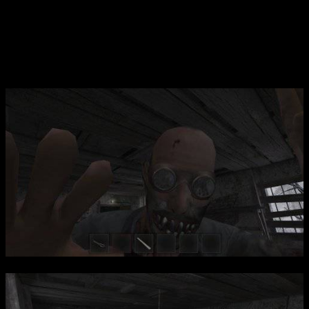
улик, чтобы не привлечь внимание злоумышленника. В игре
реализована механика из трех попыток сбежать, после
которых приходится возвращаться к началу для повторного
прохождения. Вы будете играть за четыре разных персонажа,
каждый со своей историей и причинами оказаться в ловушке,
что добавляет новизны и глубины повествованию.