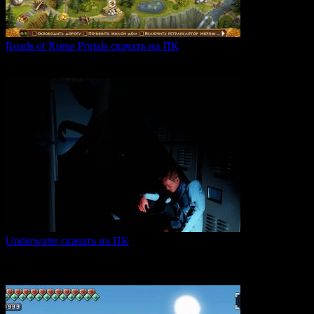
Roads of Rome Portals скачать на ПК
«Roads of Rome: Portals» — это захватывающая стратегия
0
88
Underwater скачать на ПК
Игра Underwater (2021) — это атмосферный хоррор,
погружающий
0
48