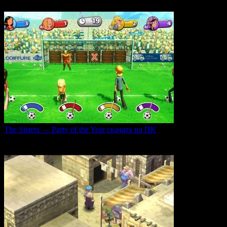
0
35
The Sisters — Party of the Year скачать на ПК
Игра The Sisters — Party of the Year погружает
0
28