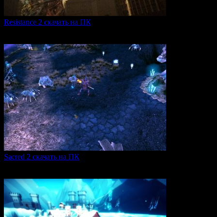
Resistance 2 скачать на ПК
Resistance 2 — это продолжение популярного шутера для
0
302
Sacred 2 скачать на ПК
Игровая серия Sacred 2 погружает игроков в богатый
0
105