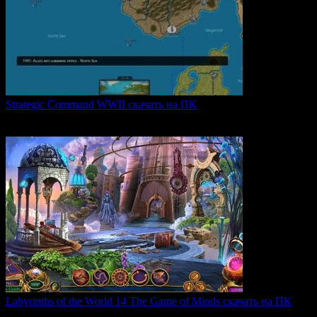
Strategic Command WWII скачать на ПК
Strategic Command WWII: War in Europe — это захватывающая
0
26
Labyrinths of the World 14 The Game of Minds скачать на ПК
В продолжении серии Labyrinths of the World нас ждет