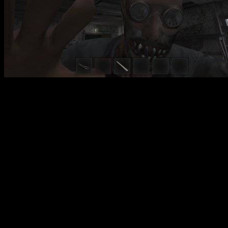
Metel — Horror Escape – это инди-хоррор, в котором игрокам
предстоит пережить ужасы заточения и попытаться сбежать из
кромешного ада. Сюжет начинается с того, что вы
просыпаетесь запертым в клетке, находящейся в старой
хижине посреди снежного леса. Ваша главная задача – найти
способ выбраться на свободу, пройдя через опасности, ловко
избегая маньяка, просыпающегося и возвращающегося к
своей жертве. В процессе геймплея вы сможете исследовать
дом, искать предметы и укрываться, понимая, что каждое
неверное действие может стать фатальным. Игра выделяется
особенностью: когда маньяк уходит, у вас появляется шанс
вырваться и внимательно осмотреться. Однако время
ограничено, а возвращение психопата может случиться в
любой момент, поэтому необходимо действовать быстро и
аккуратно. Важной частью стратегии является устранение