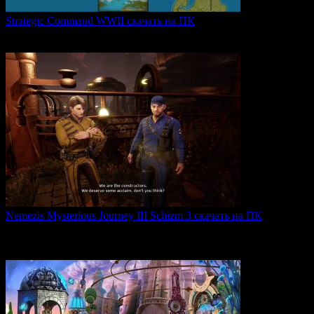
Strategic Command WWII скачать на ПК
Strategic Command WWII: War in Europe — это захватывающая
0
25
Nemezis Mysterious Journey III Schizm 3 скачать на ПК
Nemezis: Mysterious Journey III — это продолжение
легендарной
0
62