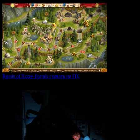
0
62
Roads of Rome Portals скачать на ПК
«Roads of Rome: Portals» — это захватывающая стратегия
0
88