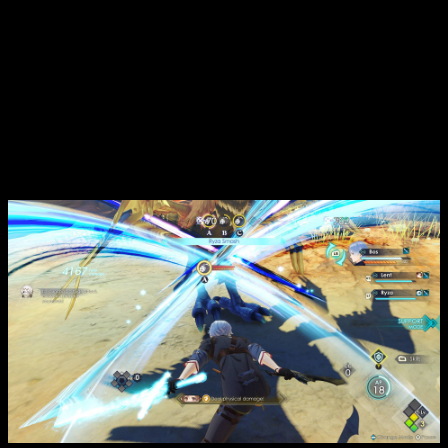
повествования — приключения девушки Ризы и её друзей,
которые отправляются исследовать загадочные острова,
появившиеся вблизи их родного континента. Тема
путешествий, дружбы и борьбы со злом раскрыта в
классических традициях жанра, где каждая встреча и каждое
новое открытие имеют значение для общего развития сюжета.
После событий двух предыдущих частей игрокам
предоставляется расширенное пространство для
исследования, новые герои и интригующие задания, чтобы
погрузиться в богатую вселенную игры.