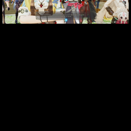
Интересные факты:
Игра возвращает персонажей из предыдущих частей,
что делает её особенно привлекательной для фанатов
серии.
Добавлена система ключей, разбросанных по локациям,
которая полностью интегрирована в повествование и
геймплей.
В игре присутствует динамическая боевая система в
реальном времени с возможностью переключения между
героями и использованию навыков.
Каждый из 11 ключевых героев обладает уникальными
способностями, что расширяет тактические
возможности.
Система синтеза позволяет улучшать экипировку,
усиливать навыки и раскрывать новые возможности
боя.
Отзывы из Steam