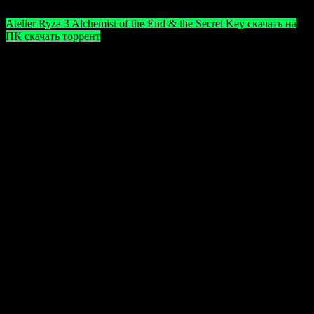
Atelier Ryza 3 Alchemist of the End & the Secret Key скачать на
ПК скачать торрент
Обратите внимание: в играх могут использоваться
взломы и защитные обходы, из-за чего
антивирусное программное обеспечение может
реагировать неправомерно. Вредоносного кода в
файлах не содержится, однако для безопасной
установки рекомендуется временно отключать
защиту на время процесса. После завершения
установки — включите антивирус вновь. Ваш
комфорт и безопасность важны для нас.
Оцените статью