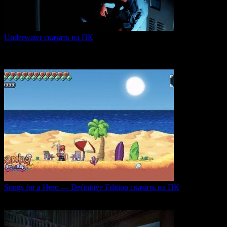
Underwater скачать на ПК
Игра Underwater (2021) — это атмосферный хоррор,
погружающий
0
47
Songs for a Hero — Definitive Edition скачать на ПК
Игровой проект Songs for a Hero — Definitive
0
49