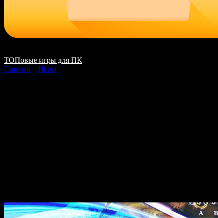
ТОПовые игры для ПК
Главная
»
Игры
Atelier Ryza 3
Alchemist of the End &
the Secret Key
скачать на ПК