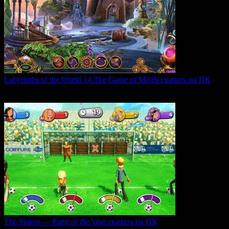
Labyrinths of the World 14 The Game of Minds скачать на ПК
В продолжении серии Labyrinths of the World нас ждет
0
35
The Sisters — Party of the Year скачать на ПК