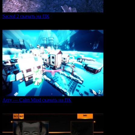
Sacred 2 скачать на ПК
Игровая серия Sacred 2 погружает игроков в богатый
0
103
Aery — Calm Mind скачать на ПК
Aery — Calm Mind — это уникальная интерактивная
0
47