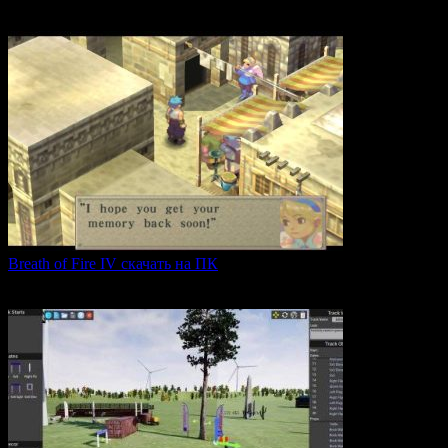
Игра The Sisters — Party of the Year погружает
0
27
Breath of Fire IV скачать на ПК
Breath of Fire IV — это классическая ролевая игра
0
43