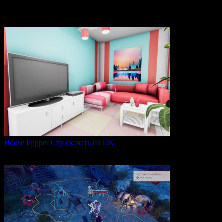
City Legends: The Curse of the Crimson Shadow —
увлекательная
0
78
House Flipper City скачать на ПК
House Flipper City — это бизнес-симулятор, в котором
0
128