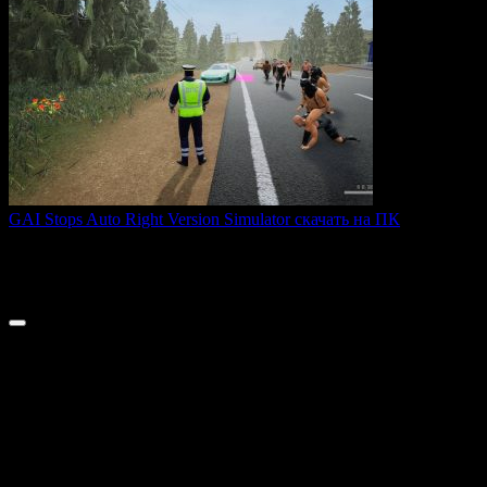
GAI Stops Auto Right Version Simulator скачать на ПК
GAI Stops Auto — это необычный симулятор работы
дорожного
0
176
© 2026 ТОПовые игры для ПК