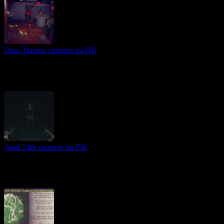
Dino Trauma скачать на ПК
3D игры
Проект Dino Trauma переносит игроков в мрачную и
загадочную секретную лабораторию, расположенную в
Восточной Европе. В этом опасном месте ученые проводят
April 24th скачать на ПК
3D игры
April 24th — это короткий психологический триллер,
погружающий игроков в атмосферу безысходности и страха.
Вы действуете в роли опытного журналиста, который