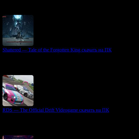
Hidden Fears: Moonlight Edition — это захватывающая
приключенческая игра, которая погружает игроков в
атмосферу таинственности и опасности.
Shattered — Tale of the Forgotten King скачать на ПК
Атмосферные игры
Shattered — Tale of the Forgotten King — ролевая
приключенческая игра, которая переносит игроков в мрачный
мир Гипнос, где древние цивилизации оставили
RDS — The Official Drift Videogame скачать на ПК
VR игры
RDS — The Official Drift Videogame — это лицензированная
версия Российского Дрифт Серии, представляющая собой
полноценный автосимулятор для любителей