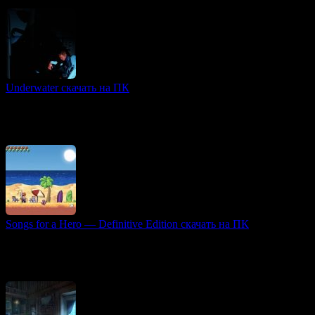
Когда жестокий шторм разрушает корабль
Underwater скачать на ПК
3D игры
Игра Underwater (2021) — это атмосферный хоррор,
погружающий игрока в мрачные глубины подводной тюрьмы,
наполненной опасными мутантами и тайнами прошлого.
Songs for a Hero — Definitive Edition скачать на ПК
2D игры
Игровой проект Songs for a Hero — Definitive Edition
представляет собой яркий и динамичный платформер в стиле
ретро с уникальной механикой — саундтреком