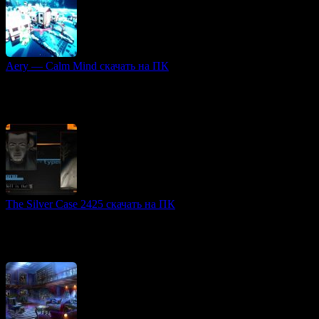
Aery — Calm Mind скачать на ПК
3D игры
Aery — Calm Mind — это уникальная интерактивная игра,
предназначенная для релаксации и умиротворения. В ней
игроки перенесутся в живописные и атмосферные
The Silver Case 2425 скачать на ПК
Аниме игры
The Silver Case 2425 — это обновленная версия культовых
визуальных новелл от японского геймдизайнера Suda51. В
игру входят два проекта: оригинальная The