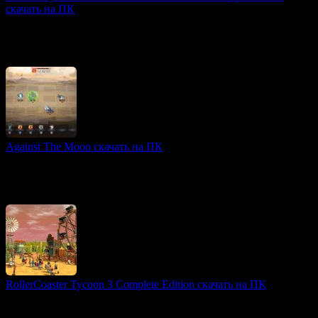
скачать на ПК
Атмосферные игры
White Day 2: The Flower That Tells Lies — это психологический
хоррор, действие которого разворачивается в старшей школе
Ёнду. В центре повествования —
Against The Moon скачать на ПК
Выживание игры
Against The Moon — это захватывающая пошаговая стратегия,
сочетающая элементы карточных игр и roguelike,
разворачивающаяся в постапокалиптическом мире.
RollerCoaster Tycoon 3 Complete Edition скачать на ПК
3D игры
RollerCoaster Tycoon 3: Complete Edition — это классический