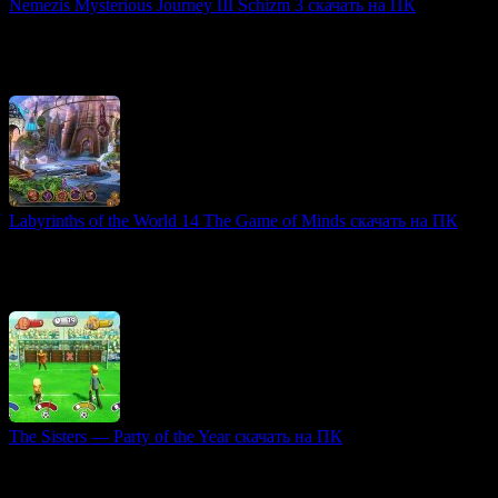
Nemezis Mysterious Journey III Schizm 3 скачать на ПК
3D игры
Nemezis: Mysterious Journey III — это продолжение
легендарной серии point’n’click приключений с видом от
первого лица, известной как «
Labyrinths of the World 14 The Game of Minds скачать на ПК
Атмосферные игры
В продолжении серии Labyrinths of the World нас ждет новая
захватывающая история, разворачивающаяся в загадочном
мире после открытия портала в другой измерение.
The Sisters — Party of the Year скачать на ПК
Party-игры
Игра The Sisters — Party of the Year погружает игроков в
веселый и безумный мир двух сестричек — Венди и Морин.