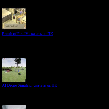
Всё начинается с того, что Венди
Breath of Fire IV скачать на ПК
FPS игры
Breath of Fire IV — это классическая ролевая игра,
выпущенная в 2003 году, которая сочетает увлекательный
сюжет, глубокую механику и неповторимый художественный
стиль.
AI Drone Simulator скачать на ПК
3D игры
AI Drone Simulator — это передовой симулятор управления
дронами, объединяющий максимальную реалистичность и
широкие возможности настроек.