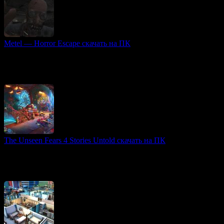
Metel — Horror Escape скачать на ПК
3D игры
Metel — Horror Escape – это инди-хоррор, в котором игрокам
предстоит пережить ужасы заточения и попытаться сбежать из
кромешного ада.
The Unseen Fears 4 Stories Untold скачать на ПК
Головоломки игры
Введение и сюжет «The Unseen Fears 4: Stories Untold» — это
захватывающее приключение в жанре хоррора, в центре
которого находится детектив Натаниэль