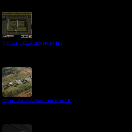
симулятор управления парком развлечений, предоставляющий
игрокам возможность воплотить свои идеи в жизнь.
METAL GEAR скачать на ПК
Богатый сюжет игры
METAL GEAR — культовая классика в жанре стелс-экшен,
созданная Хидео Кодзимой и выпущенная в 1987 году.
Перезагруженная версия, основанная на оригинале
Men of War II Arena скачать на ПК
3D игры
Men of War II: Arena — это продолжение легендарной серии
стратегий в жанре тактического шутера, действие которой
разворачивается во времена Второй мировой войны.