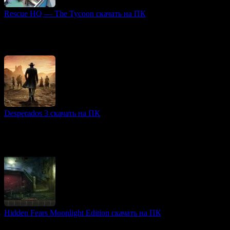
Rescue HQ — The Tycoon скачать на ПК
Богатый сюжет игры
Rescue HQ — The Tycoon — это стратегия-симулятор, в
которой игроки создают и управляют собственной штаб-
квартирой служб быстрого реагирования.
Desperados 3 скачать на ПК
Атмосферные игры
Desperados 3 — это тактическая стратегия в духе классических
игр жанра, развивающаяся в эпоху дикого запада. В основу
кладется сюжет о группировке бандитов
Hidden Fears Moonlight Edition скачать на ПК
Игры