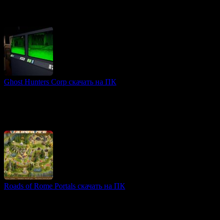
Expeditions: Rome — это ролевая тактическая игра, действие
которой происходит во времена Древнего Рима. Игроки берут
на себя роль молодого легата, который
Ghost Hunters Corp скачать на ПК
3D игры
Ghost Hunters Corp — это захватывающий хоррор с
кооперативным режимом, в котором игроки выступают в
роли охотников за привидениями. В игре вас ждут
захватывающие
Roads of Rome Portals скачать на ПК
Игры
«Roads of Rome: Portals» — это захватывающая стратегия,
которая переносит игроков в далекие времена древнего Рима.