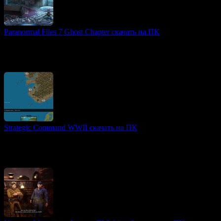
Paranormal Files 7 Ghost Chapter скачать на ПК
Атмосферные игры
Paranormal Files 7: Ghost Chapter — продолжение популярной
серии мистических приключений. В центре сюжета —
детектив Рик Роджерс, исчезнувший 13 лет назад
Strategic Command WWII скачать на ПК
Военные стратегии игры
Strategic Command WWII: War in Europe — это захватывающая
пошаговая стратегическая игра, погружающая игроков в
масштабный конфликт Второй мировой войны.