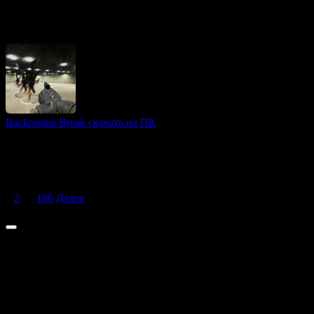
GreedFall II: The Dying World — это долгожданное
продолжение популярной ролевой игры, разработанное
студией Spiders. В новой части геймерам предоставляется
Backrooms Break скачать на ПК
3D игры
Backrooms Break — это уникальный хоррор, основанный на
популярной крипипасте о бездонных подсобных помещениях
и локациях с люминесцентным освещением.
Пагинация записей
1
2
…
196
Далее
© 2026 ТОПовые игры для ПК