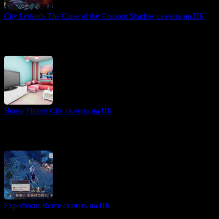
City Legends The Curse of the Crimson Shadow скачать на ПК
2D игры
City Legends: The Curse of the Crimson Shadow —
увлекательная приключенческая игра в жанре хоррор,
основанная на мрачной легенде о злом духе.
House Flipper City скачать на ПК
3D игры
House Flipper City — это бизнес-симулятор, в котором игроки
начинают зарабатывать на недвижимости, покупая,
ремонтируя и продавая объекты.
Expeditions Rome скачать на ПК
3D игры