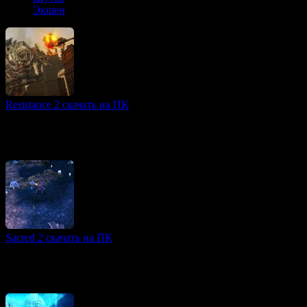
Экшен
Resistance 2 скачать на ПК
2D игры
Resistance 2 — это продолжение популярного шутера для PS3,
предлагающее расширенный масштаб и новые возможности.
В центре сюжета — борьба за выживание
Sacred 2 скачать на ПК
Атмосферные игры
Игровая серия Sacred 2 погружает игроков в богатый и
детально проработанный фэнтези-мир Анкарию, где энергия
движения, магии и мысли стала силой, которая