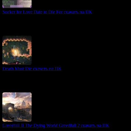
Sucker for Love Date to Die For скачать на ПК
2D игры
Sucker for Love: Date to Die For — это уникальная визуальная
новелла, сочетающая элементы ужасов в стиле Лавкрафта и
романтические отношения с таинственными культами.
Death Must Die скачать на ПК
2D игры
В мире, охваченном мифами и легендами, герои рисковали
жизнью, чтобы победить владыку Смерти, отправляясь на
Высокую гору. Никто из них не возвращался
Greedfall II The Dying World Greedfall 2 скачать на ПК
CRPG игры