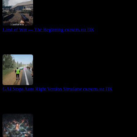
Land of War — The Beginning скачать на ПК
FPS игры
Land of War — это уникальная видеоигра, которая переносит
игроков в самый ранний период Второй мировой войны,
1939-1940 годы. В отличие от множества
GAI Stops Auto Right Version Simulator скачать на ПК
3D игры
GAI Stops Auto — это необычный симулятор работы
дорожного инспектора, погружающий игрока в атмосферу
полицейской службы. В роли сотрудника ГАИ вам предстоит