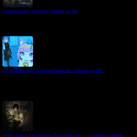
Tainted Grail Conquest скачать на ПК
CRPG игры
«Tainted Grail» представляет собой уникальную комбинацию
рогалика и RPG с мрачной атмосферой, вдохновленной
легендами о короле Артуре. В игре игрокам предстоит
DYSCHRONIA Chronos Alternate скачать на ПК
3D игры
«DYSCHRONIA: Chronos Alternate» — инновационный
приключенческий детективный боевик, погружающий
игроков в будущее, где виртуальная реальность переплетается
с реальной.
White Day 2 The Flower That Tells Lies — Complete Edition