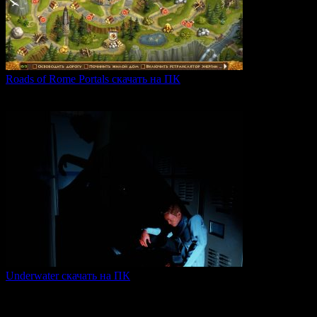
Roads of Rome Portals скачать на ПК
«Roads of Rome: Portals» — это захватывающая стратегия
0
91
Underwater скачать на ПК
Игра Underwater (2021) — это атмосферный хоррор,
погружающий
0
51