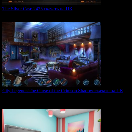
The Silver Case 2425 скачать на ПК
The Silver Case 2425 — это обновленная версия культовых
0
54
City Legends The Curse of the Crimson Shadow скачать на ПК
City Legends: The Curse of the Crimson Shadow —
увлекательная
0
84