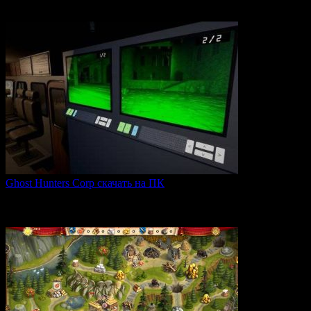
Expeditions: Rome — это ролевая тактическая игра, действие
0
66
Ghost Hunters Corp скачать на ПК
Ghost Hunters Corp — это захватывающий хоррор с
кооперативным
0
70