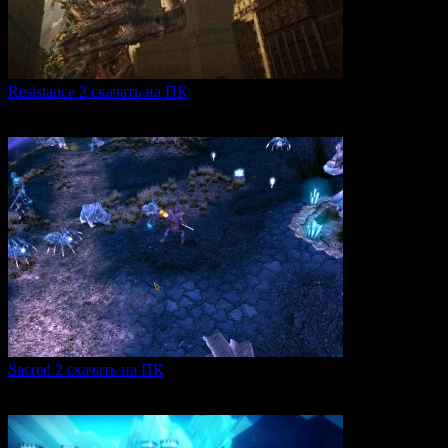
Resistance 2 скачать на ПК
Resistance 2 — это продолжение популярного шутера для
0
327
Sacred 2 скачать на ПК
Игровая серия Sacred 2 погружает игроков в богатый
0
110