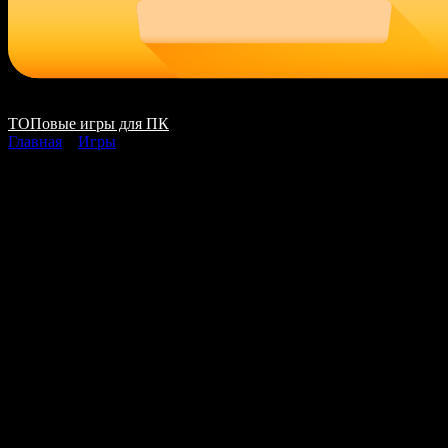
ТОПовые игры для ПК
Главная
»
Игры
Battlefield Hardline
(2015) [Ru En]
(1.07.15.00 dlc)
Repack R.G. Games
[Digital Deluxe Edition]