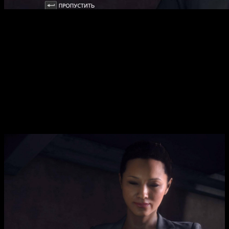
Battlefield Hardline — это динамичный шутер от первого лица,
сочетающий элементы тактической командной игры серии
Battlefield с увлекательной сюжетной линией в жанре
криминального боевика. В отличие от классических боевиков
серии, в этом проекте акцент смещается в сторону борьбы с
преступностью, что делает его уникальным предложением для
поклонников жанра. В кампаниях и сетевых режимах игроки
сталкиваются с захватывающими миссиями, требующими
стратегического мышления и быстрого реагирования, а
разнообразие транспортных средств и оружия позволяет
создавать непредсказуемые ситуации на любой карте.