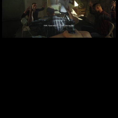
Сюжет игры повествует о молодом детективе Ник Мендозе,
который погружается в криминальный мир, чтобы
разобраться с кровавой вендеттой и разоблачить преступную
сеть, связующуюся с коррумпированными элементами
полиции и мафией. В процессе прохождения игроки
сталкиваются с моральными дилеммами, решая, кому
симпатизировать — преступникам или правоохранительным
органам. Игровой процесс сочетает сюжетные ролики и
интерактивные миссии, насыщенные перестрелками,
погромами, захватами заложников и операциями по разбитию
банд, что делает игру насыщенной и захватывающей.
Интересные факты:
Battlefield Hardline был разработан студией Visceral
Games — создателями популярной серии Dead Space,