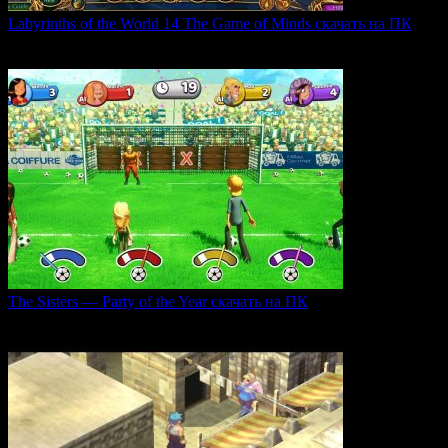
Labyrinths of the World 14 The Game of Minds скачать на ПК
В продолжении серии Labyrinths of the World нас ждет
0
36
The Sisters — Party of the Year скачать на ПК
Игра The Sisters — Party of the Year погружает
0
33