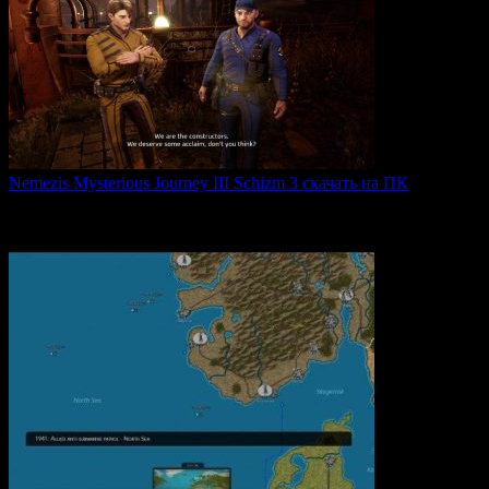
Nemezis Mysterious Journey III Schizm 3 скачать на ПК
Nemezis: Mysterious Journey III — это продолжение
легендарной
0
63