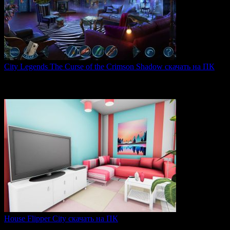
City Legends The Curse of the Crimson Shadow скачать на ПК
City Legends: The Curse of the Crimson Shadow —
увлекательная
0
80
House Flipper City скачать на ПК
House Flipper City — это бизнес-симулятор, в котором