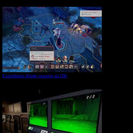
0
136
Expeditions Rome скачать на ПК
Expeditions: Rome — это ролевая тактическая игра, действие
0
64