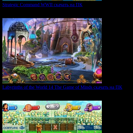
Strategic Command WWII скачать на ПК
Strategic Command WWII: War in Europe — это захватывающая
0
26
Labyrinths of the World 14 The Game of Minds скачать на ПК
В продолжении серии Labyrinths of the World нас ждет
0
35