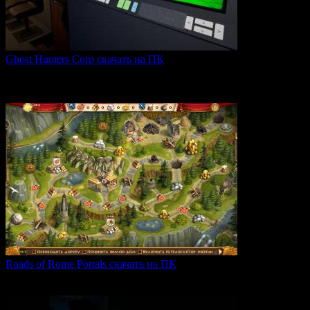
Ghost Hunters Corp скачать на ПК
Ghost Hunters Corp — это захватывающий хоррор с
кооперативным
0
67
Roads of Rome Portals скачать на ПК
«Roads of Rome: Portals» — это захватывающая стратегия
0
88