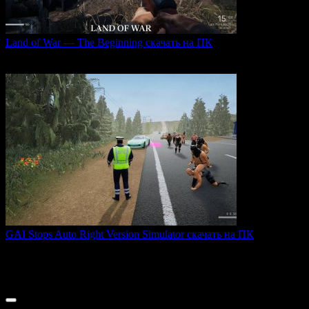
Land of War — The Beginning скачать на ПК
Land of War — это уникальная видеоигра, которая
0
228
GAI Stops Auto Right Version Simulator скачать на ПК
GAI Stops Auto — это необычный симулятор работы
дорожного
0
190
© 2026 ТОПовые игры для ПК