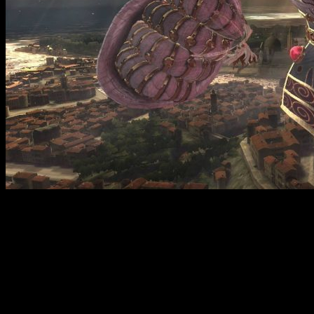
Bayonetta 2 — это продолжение популярного экшена с яркой и
сексуальной героиней, обладающей мощными боевыми
навыками. Игра переносит нас в мир, где Байонетта
сталкивается с новой волной угроз, и её боевой дух
подвергается испытаниям. После событий первого части,
героиня продолжает бороться с ангелами, которые ненасытно
атакуют её родной город. В центре сюжета — нежданная
потеря подруги Жанны, чья душа оказывается в аду после
защиты Байонетты. Теперь Байонетте необходимо раскрыть