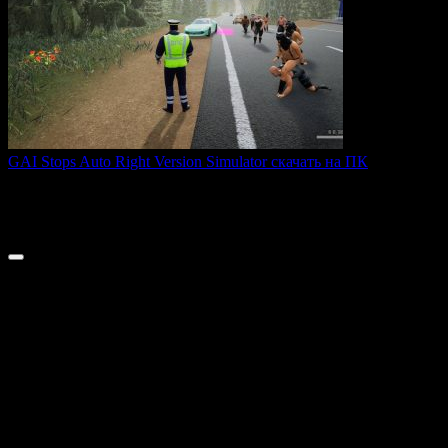
GAI Stops Auto Right Version Simulator скачать на ПК
GAI Stops Auto — это необычный симулятор работы
дорожного
0
200
© 2026 ТОПовые игры для ПК