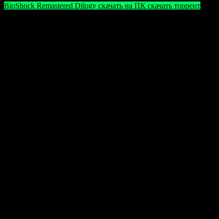
BioShock Remastered Dilogy скачать на ПК скачать торрент
Обратите внимание: в некоторых играх могут
применяться обходы защиты и взломы, поэтому
антивирусные программы могут реагировать на
файлы как на угрозу. Вредоносных компонентов в
игровых файлах нет, однако для успешной
установки рекомендуется на время отключить
антивирусное ПО. После завершения установки
обязательно включите защиту обратно для
обеспечения безопасности системы.
Оцените статью