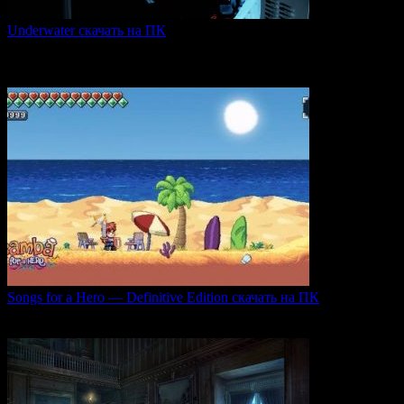
Underwater скачать на ПК
Игра Underwater (2021) — это атмосферный хоррор,
погружающий
0
51
Songs for a Hero — Definitive Edition скачать на ПК
Игровой проект Songs for a Hero — Definitive
0
51