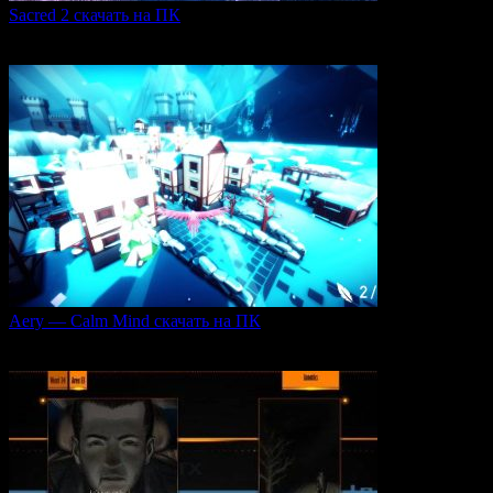
Sacred 2 скачать на ПК
Игровая серия Sacred 2 погружает игроков в богатый
0
109
Aery — Calm Mind скачать на ПК
Aery — Calm Mind — это уникальная интерактивная
0
51