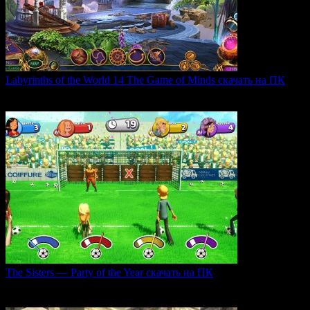
Labyrinths of the World 14 The Game of Minds скачать на ПК
В продолжении серии Labyrinths of the World нас ждет
0
36
The Sisters — Party of the Year скачать на ПК
Игра The Sisters — Party of the Year погружает
0
33