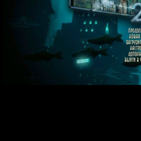
BioShock Remastered — обновленная версия культовой игры,
представляющая собой шедевр жанра шутеров с богатым
сюжетом и атмосферой конца XX века. В основе
повествования — история Джека, который оказывается в
таинственном подводном городе Рапчуре, разрушенном и
наполненном опасностями. Глубоко погружаясь в уникальный
мир, игроки сталкиваются с моральными дилеммами,
экспериментами и мистическими силами, заставляющими
задуматься о цене свободы и человеческой натуре. Благодаря