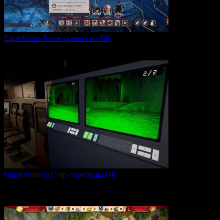
Expeditions Rome скачать на ПК
Expeditions: Rome — это ролевая тактическая игра, действие
0
66
Ghost Hunters Corp скачать на ПК
Ghost Hunters Corp — это захватывающий хоррор с
кооперативным
0
70