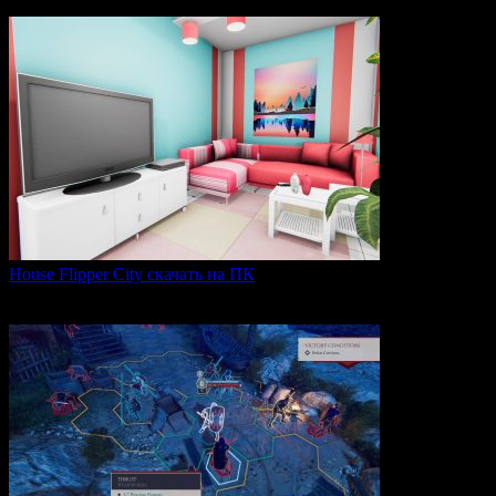
0
84
House Flipper City скачать на ПК
House Flipper City — это бизнес-симулятор, в котором
0
154