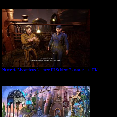
Strategic Command WWII: War in Europe — это захватывающая
0
28
Nemezis Mysterious Journey III Schizm 3 скачать на ПК
Nemezis: Mysterious Journey III — это продолжение
легендарной
0
68