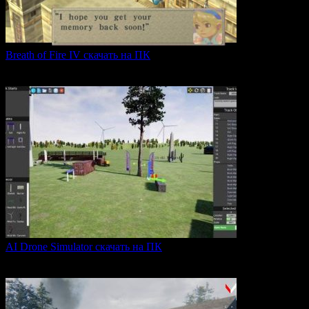
Breath of Fire IV скачать на ПК
Breath of Fire IV — это классическая ролевая игра
0
43
AI Drone Simulator скачать на ПК
AI Drone Simulator — это передовой симулятор управления
0
39