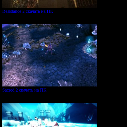
Resistance 2 скачать на ПК
Resistance 2 — это продолжение популярного шутера для
0
309
Sacred 2 скачать на ПК
Игровая серия Sacred 2 погружает игроков в богатый
0
106