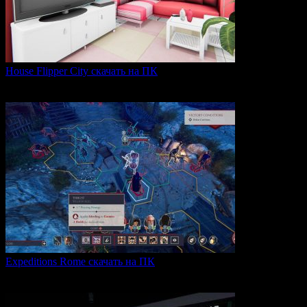
House Flipper City скачать на ПК
House Flipper City — это бизнес-симулятор, в котором
0
141
Expeditions Rome скачать на ПК
Expeditions: Rome — это ролевая тактическая игра, действие
0
65