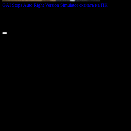
GAI Stops Auto Right Version Simulator скачать на ПК
GAI Stops Auto — это необычный симулятор работы
дорожного
0
194
© 2026 ТОПовые игры для ПК