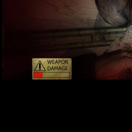
Condemned: Criminal Origins — психологический хоррор и
триллер, погружающий игроков в мрачный и жестокий мир
расследований серийных убийств. Игровой процесс строится
вокруг роли агента Итона Томаса, который использует не
только аналитические навыки, но и рукопашные боевые
навыки для поиска улик и борьбы с преступниками. В центре
сюжета — расследование серии жестоких убийств,
совершённых загадочными преступниками, которые
постоянно выводят героя на грани разума и морали.