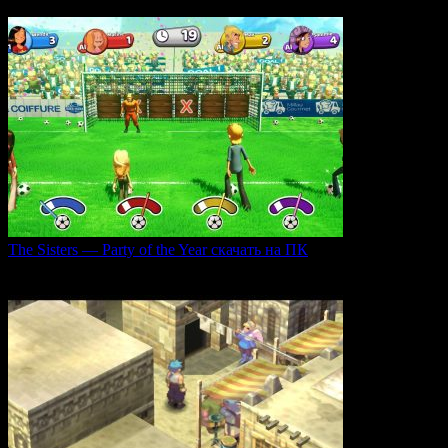
0
35
The Sisters — Party of the Year скачать на ПК
Игра The Sisters — Party of the Year погружает
0
31