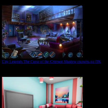
0
53
City Legends The Curse of the Crimson Shadow скачать на ПК
City Legends: The Curse of the Crimson Shadow —
увлекательная
0
80