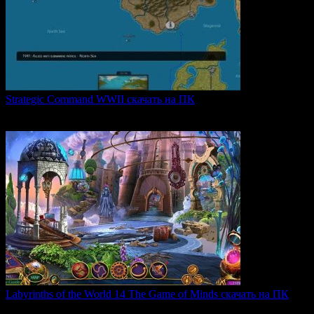
Strategic Command WWII скачать на ПК
Strategic Command WWII: War in Europe — это захватывающая
0
27
Labyrinths of the World 14 The Game of Minds скачать на ПК
В продолжении серии Labyrinths of the World нас ждет