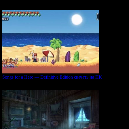
погружающий
0
50
Songs for a Hero — Definitive Edition скачать на ПК
Игровой проект Songs for a Hero — Definitive
0
50