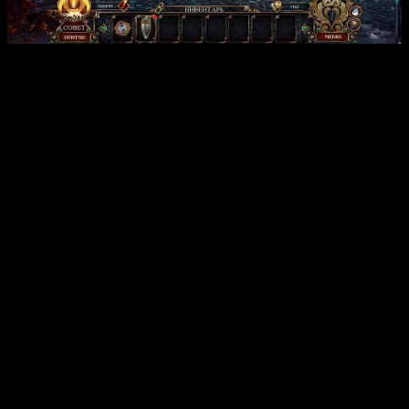
Интересные факты:
Игровая механика включает встроенное прохождение и
дополнительные главы, расширяющие сюжетную
линию.
В комплект входят обои для рабочего стола, концепт-арт
и оригинальный саундтрек, создающие уникальную
атмосферу игры.
Разработчики предусмотрели простую установку —
достаточно запустить файл и следовать инструкциям,
игнорируя возможные предупреждения антивируса.
Игра основана на богатой мифологии и включает
элементы dark fantasy, что делает её особенно
привлекательной для любителей тёмных историй.
Отзывы из Steam
Игроки отмечают увлекательный сюжет и богатое
графическое исполнение, создающее ощущение
погружения в таинственный мир. Особенно