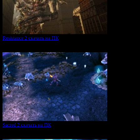
Resistance 2 скачать на ПК
Resistance 2 — это продолжение популярного шутера для
0
309
Sacred 2 скачать на ПК
Игровая серия Sacred 2 погружает игроков в богатый
0
106