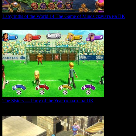
Labyrinths of the World 14 The Game of Minds скачать на ПК
В продолжении серии Labyrinths of the World нас ждет
0
35
The Sisters — Party of the Year скачать на ПК
Игра The Sisters — Party of the Year погружает
0
31