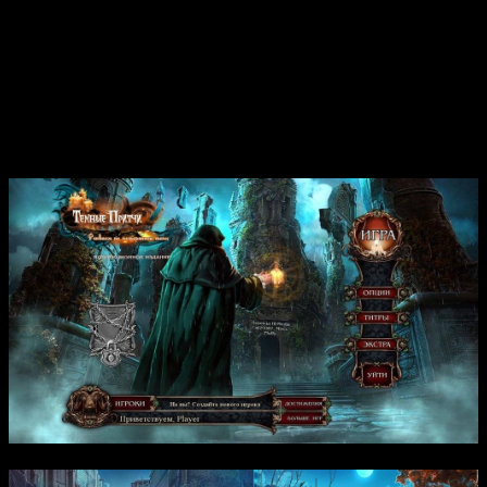
центре сюжета — загадочные события в городе Абанен, где
жители начинают заболевать странной болезнью, превращаясь
в собственные тени. Главному герою предстоит разобраться с
необъяснимой магической сущностью, которая использует
волшебную свечу для вытягивания человеческих душ. Тайны,
скрытые за этим зловещим ритуалом, требуют внимательного
расследования и поиска улик, чтобы остановить
распространение тьмы и спасти город.