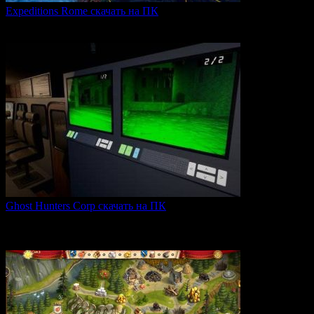
Expeditions Rome скачать на ПК
Expeditions: Rome — это ролевая тактическая игра, действие
0
65
Ghost Hunters Corp скачать на ПК
Ghost Hunters Corp — это захватывающий хоррор с
кооперативным
0
67