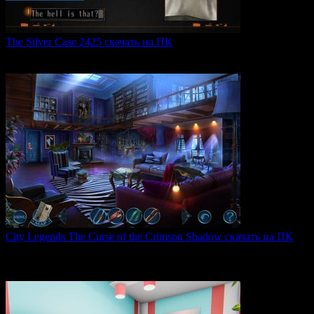
The Silver Case 2425 скачать на ПК
The Silver Case 2425 — это обновленная версия культовых
0
53
City Legends The Curse of the Crimson Shadow скачать на ПК
City Legends: The Curse of the Crimson Shadow —
увлекательная
0
80