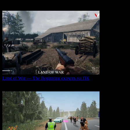
AI Drone Simulator — это передовой симулятор управления
0
39
Land of War — The Beginning скачать на ПК
Land of War — это уникальная видеоигра, которая
0
235