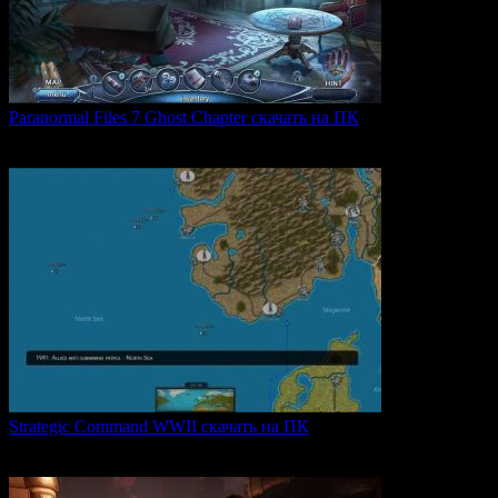
Paranormal Files 7 Ghost Chapter скачать на ПК
Paranormal Files 7: Ghost Chapter — продолжение популярной
0
49
Strategic Command WWII скачать на ПК
Strategic Command WWII: War in Europe — это захватывающая
0
28