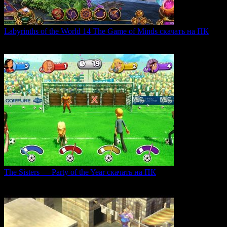
Labyrinths of the World 14 The Game of Minds скачать на ПК
В продолжении серии Labyrinths of the World нас ждет
0
36
The Sisters — Party of the Year скачать на ПК
Игра The Sisters — Party of the Year погружает
0
33