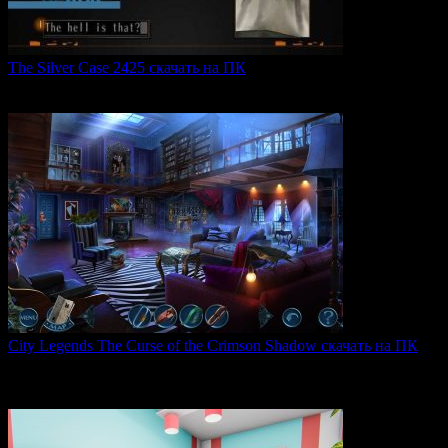
The Silver Case 2425 скачать на ПК
The Silver Case 2425 — это обновленная версия культовых
0
54
City Legends The Curse of the Crimson Shadow скачать на ПК
City Legends: The Curse of the Crimson Shadow —
увлекательная
0
84