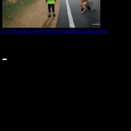
GAI Stops Auto Right Version Simulator скачать на ПК
GAI Stops Auto — это необычный симулятор работы
дорожного
0
200
© 2026 ТОПовые игры для ПК