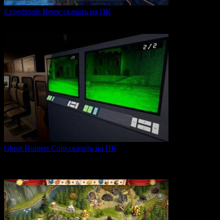
Expeditions Rome скачать на ПК
Expeditions: Rome — это ролевая тактическая игра, действие
0
66
Ghost Hunters Corp скачать на ПК
Ghost Hunters Corp — это захватывающий хоррор с
кооперативным
0
70