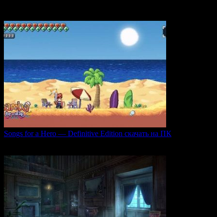
погружающий
0
51
Songs for a Hero — Definitive Edition скачать на ПК
Игровой проект Songs for a Hero — Definitive
0
51