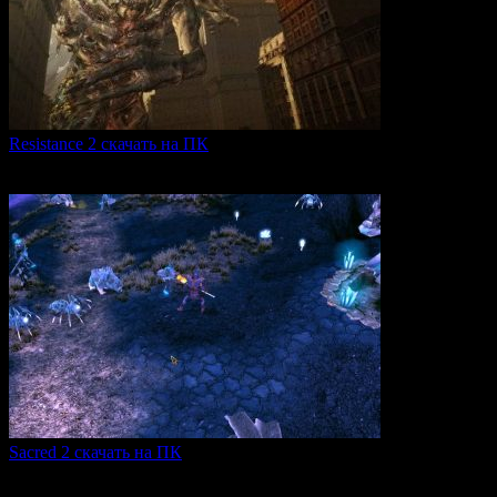
Resistance 2 скачать на ПК
Resistance 2 — это продолжение популярного шутера для
0
325
Sacred 2 скачать на ПК
Игровая серия Sacred 2 погружает игроков в богатый
0
110