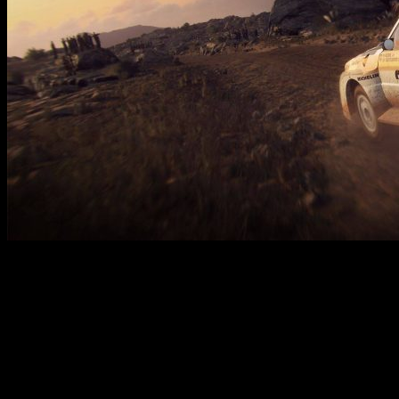
DiRT Rally 2.0 — это реалистичный симулятор внедорожных
гонок, который погружает игроков в атмосферу славы и
опасностей ралли-спорта. В игре вас ждет путешествие по
известным маршрутам мира, таким как Новая Зеландия,
Аргентина, Испания, Польша, Австралия и США. Основная
задача — показать мастерство управления мощными
внедорожниками и преодолеть сложные дорожные покрытия,
где даже малейшая ошибка может привести к финишу вне
очков. Игра предлагает максимально аутентичное управление,