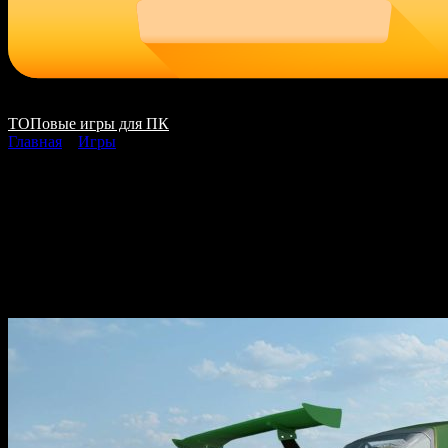
ТОПовые игры для ПК
Главная
»
Игры
Drift Zone скачать на
ПК