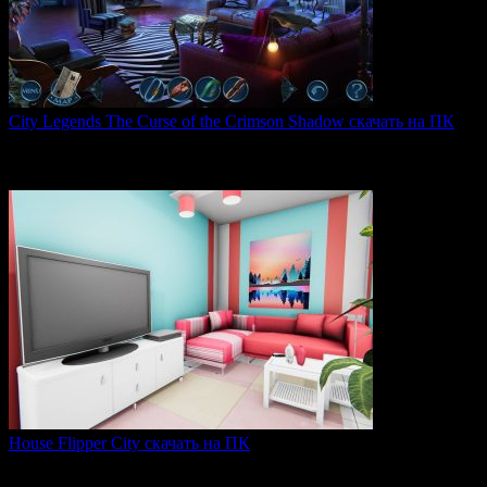
City Legends The Curse of the Crimson Shadow скачать на ПК
City Legends: The Curse of the Crimson Shadow —
увлекательная
0
78
House Flipper City скачать на ПК
House Flipper City — это бизнес-симулятор, в котором
0
129