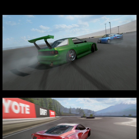
автомобили и достигая вершины рейтинга.