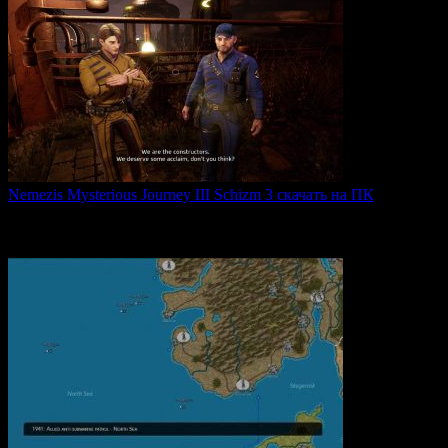
Nemezis Mysterious Journey III Schizm 3 скачать на ПК
Nemezis: Mysterious Journey III — это продолжение
легендарной
0
68