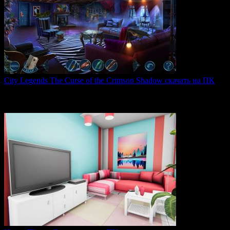
City Legends The Curse of the Crimson Shadow скачать на ПК
City Legends: The Curse of the Crimson Shadow —
увлекательная
0
84