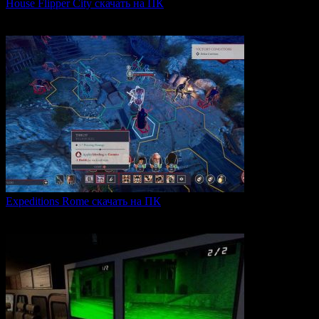
House Flipper City скачать на ПК
House Flipper City — это бизнес-симулятор, в котором
0
157
Expeditions Rome скачать на ПК
Expeditions: Rome — это ролевая тактическая игра, действие
0
66