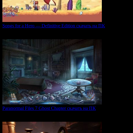
Songs for a Hero — Definitive Edition скачать на ПК
Игровой проект Songs for a Hero — Definitive
0
51
Paranormal Files 7 Ghost Chapter скачать на ПК
Paranormal Files 7: Ghost Chapter — продолжение популярной
0
49