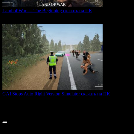
Land of War — The Beginning скачать на ПК
Land of War — это уникальная видеоигра, которая
0
238
GAI Stops Auto Right Version Simulator скачать на ПК
GAI Stops Auto — это необычный симулятор работы
дорожного
0
194
© 2026 ТОПовые игры для ПК