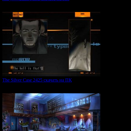
Aery — Calm Mind — это уникальная интерактивная
0
49
The Silver Case 2425 скачать на ПК
The Silver Case 2425 — это обновленная версия культовых
0
54