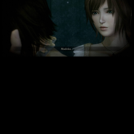
Интересные факты:
Игра использует уникальный геймплей с камерой-
обскурой, что стало фирменной особенностью серии.
В Digital Deluxe Edition предусмотрено множество
уникальных костюмов и аксессуаров для героев, что
расширяет возможности кастомизации.
Обновленная графика и новые звуковые эффекты
делают атмосферу ещё более жуткой и интригующей по
сравнению с оригинальной версией.
Игра содержит встроенный русификатор и выбор
логотипа для стартового меню, что повышает комфорт
игры для русскоязычных игроков.