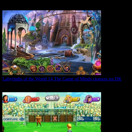
Strategic Command WWII: War in Europe — это захватывающая
0
28
Labyrinths of the World 14 The Game of Minds скачать на ПК
В продолжении серии Labyrinths of the World нас ждет
0
35