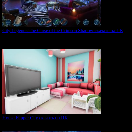
City Legends The Curse of the Crimson Shadow скачать на ПК
City Legends: The Curse of the Crimson Shadow —
увлекательная
0
81
House Flipper City скачать на ПК
House Flipper City — это бизнес-симулятор, в котором
0
142