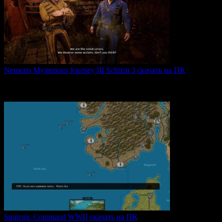
Nemezis Mysterious Journey III Schizm 3 скачать на ПК
Nemezis: Mysterious Journey III — это продолжение
легендарной
0
66
Strategic Command WWII скачать на ПК