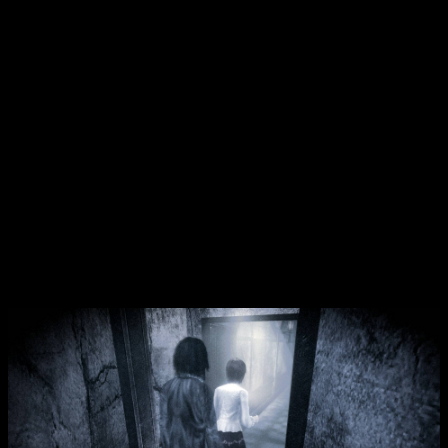
ремастингом графика проект возвращается к жизни, предлагая
поклонникам ещё более захватывающий и мрачный опыт. В
центре сюжета — группа подростков, исчезнувших во время
фестиваля на зловещем острове Рогецу. Несмотря на то, что их
находят, память о произошедшем у них стерта, и они
возвращаются на остров уже взрослыми, без воспоминаний о
прошлом. Тут начинается их опасное расследование, в ходе
которого они используют уникальную камеру-обскуру, чтобы
фиксировать и запечатлевать духовные ужасы. Исследуя
локации, герои сталкиваются с разнообразными призраками и
тайнами, связанными с их собственной судьбой, что
превращает их приключение в битву за выживание и разгадку
прошлого. В ремастере игроки получают улучшенную
графику, что делает атмосферу ещё более мрачной и
захватывающей, а наличие в Digital Deluxe Edition артбука и
костюмов добавляет глубину погружения в игру.