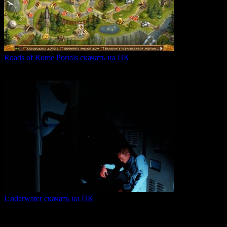
Roads of Rome Portals скачать на ПК
«Roads of Rome: Portals» — это захватывающая стратегия
0
91
Underwater скачать на ПК
Игра Underwater (2021) — это атмосферный хоррор,
погружающий
0
51