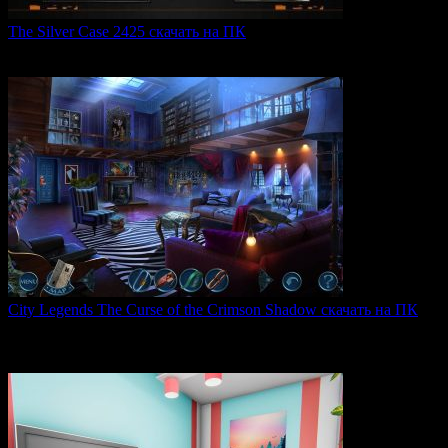
The Silver Case 2425 скачать на ПК
The Silver Case 2425 — это обновленная версия культовых
0
54
City Legends The Curse of the Crimson Shadow скачать на ПК
City Legends: The Curse of the Crimson Shadow —
увлекательная
0
84