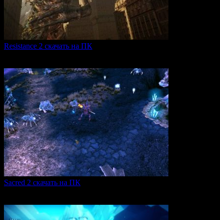
Resistance 2 скачать на ПК
Resistance 2 — это продолжение популярного шутера для
0
327
Sacred 2 скачать на ПК
Игровая серия Sacred 2 погружает игроков в богатый
0
110