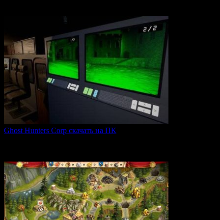
Expeditions: Rome — это ролевая тактическая игра, действие
0
66
Ghost Hunters Corp скачать на ПК
Ghost Hunters Corp — это захватывающий хоррор с
кооперативным
0
70