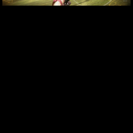
Интересные факты:
Игра была полностью адаптирована для ПК с
улучшенной графикой — до 60 кадров в секунду и
высоким разрешением 720p и выше.
Большое количество дополнительного контента и
возможность выбора между английским и японским
звуком позволяют сделать игровой опыт более
персонализированным.
Игровой мир динамично изменяется в зависимости от
времени суток и погодных условий, что добавляет
реалистичности и глубины исследования.
В игру введена уникальная система путешествий во
времени, которая влияет на развитие сюжета и
открывает новые локации и секреты.
Мир населен более чем 150 монстрами, каждое из
которых обладает уникальными способностями и может
стать частью вашей команды.
Отзывы из Steam (что понравилось)
Игроки отмечают красивую и детализированную графику,