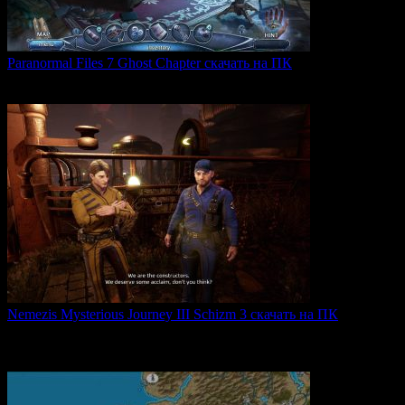
Paranormal Files 7 Ghost Chapter скачать на ПК
Paranormal Files 7: Ghost Chapter — продолжение популярной
0
49
Nemezis Mysterious Journey III Schizm 3 скачать на ПК
Nemezis: Mysterious Journey III — это продолжение
легендарной
0
68