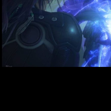
Final Fantasy XIII-2 — это продолжение популярной серии
RPG, которое переносит игроков в фантастический мир
Кокон, парящую в небе островные локации. В центре сюжета
— женщина-солдат Молния, которая возвращается из
прошлых событий, чтобы спасти свою сестру, выбранную
богами и превращенную в врага мира. Она противостоит
правительству Санктум, который подозревает своих граждан
в связях с таинственным Пульсом — темной, опасной силой,
лежащей в глубине мира. Игроки отправляются в