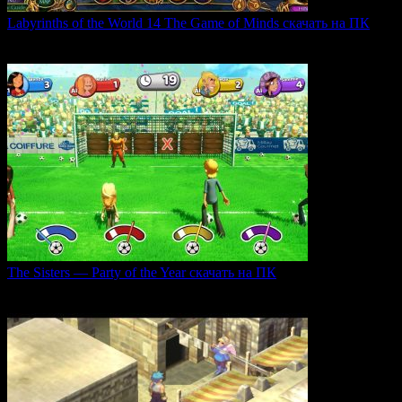
Labyrinths of the World 14 The Game of Minds скачать на ПК
В продолжении серии Labyrinths of the World нас ждет
0
36
The Sisters — Party of the Year скачать на ПК
Игра The Sisters — Party of the Year погружает
0
33