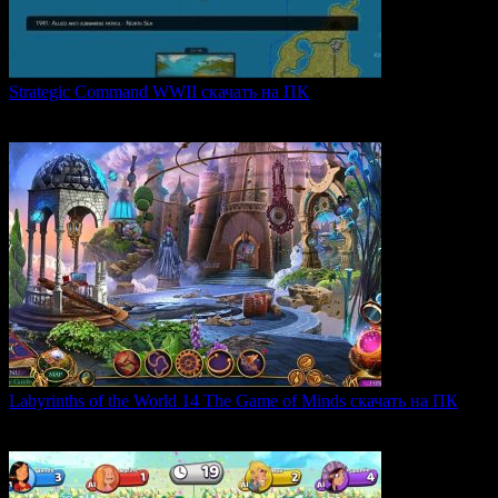
Strategic Command WWII скачать на ПК
Strategic Command WWII: War in Europe — это захватывающая
0
28
Labyrinths of the World 14 The Game of Minds скачать на ПК
В продолжении серии Labyrinths of the World нас ждет
0
35