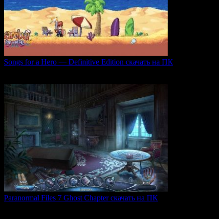
Songs for a Hero — Definitive Edition скачать на ПК
Игровой проект Songs for a Hero — Definitive
0
50
Paranormal Files 7 Ghost Chapter скачать на ПК
Paranormal Files 7: Ghost Chapter — продолжение популярной
0
48