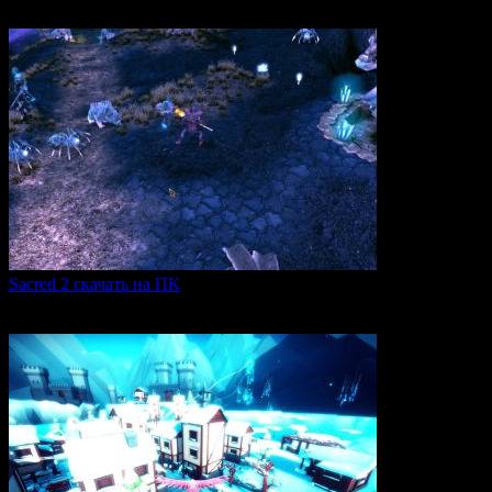
0
318
Sacred 2 скачать на ПК
Игровая серия Sacred 2 погружает игроков в богатый
0
107