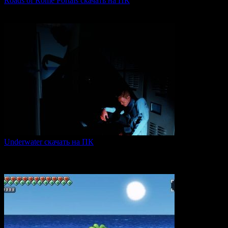
Roads of Rome Portals скачать на ПК
«Roads of Rome: Portals» — это захватывающая стратегия
0
89
Underwater скачать на ПК
Игра Underwater (2021) — это атмосферный хоррор,
погружающий
0
51