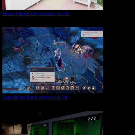
House Flipper City скачать на ПК
House Flipper City — это бизнес-симулятор, в котором
0
148
Expeditions Rome скачать на ПК
Expeditions: Rome — это ролевая тактическая игра, действие
0
66