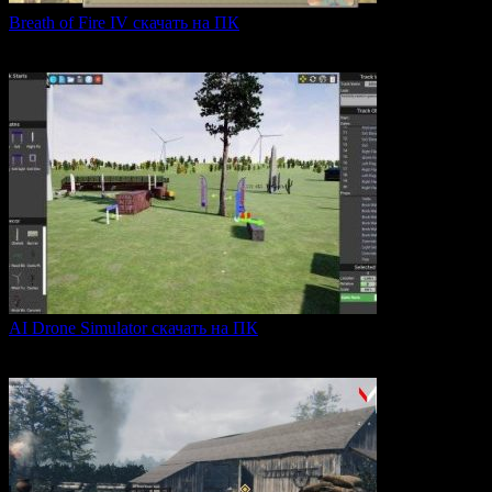
Breath of Fire IV скачать на ПК
Breath of Fire IV — это классическая ролевая игра
0
43
AI Drone Simulator скачать на ПК
AI Drone Simulator — это передовой симулятор управления
0
40