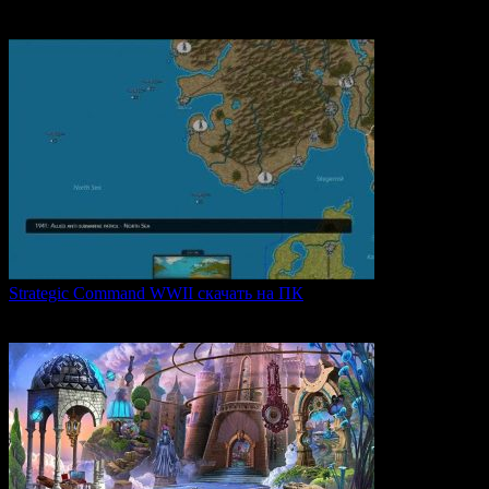
легендарной
0
62
Strategic Command WWII скачать на ПК
Strategic Command WWII: War in Europe — это захватывающая
0
25