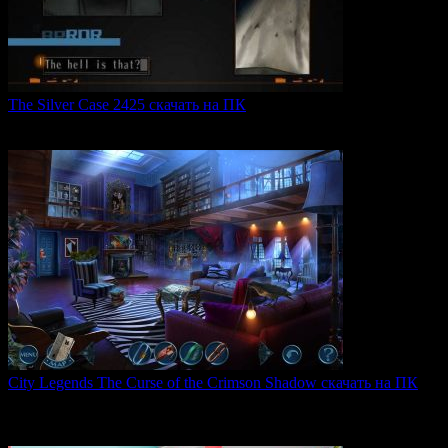
The Silver Case 2425 скачать на ПК
The Silver Case 2425 — это обновленная версия культовых
0
49
City Legends The Curse of the Crimson Shadow скачать на ПК
City Legends: The Curse of the Crimson Shadow —
увлекательная
0
78