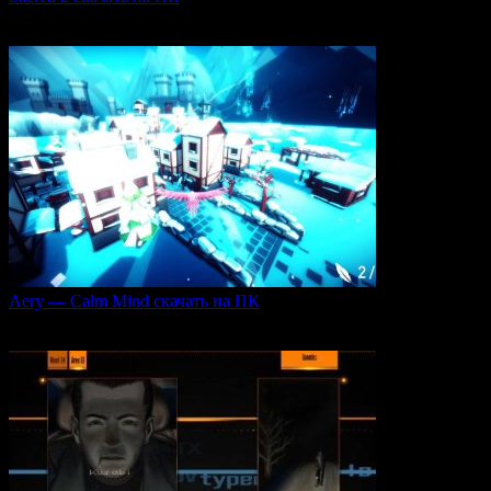
Игровая серия Sacred 2 погружает игроков в богатый
0
104
Aery — Calm Mind скачать на ПК
Aery — Calm Mind — это уникальная интерактивная
0
47