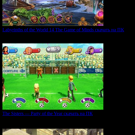
Labyrinths of the World 14 The Game of Minds скачать на ПК
В продолжении серии Labyrinths of the World нас ждет
0
35
The Sisters — Party of the Year скачать на ПК
Игра The Sisters — Party of the Year погружает
0
27