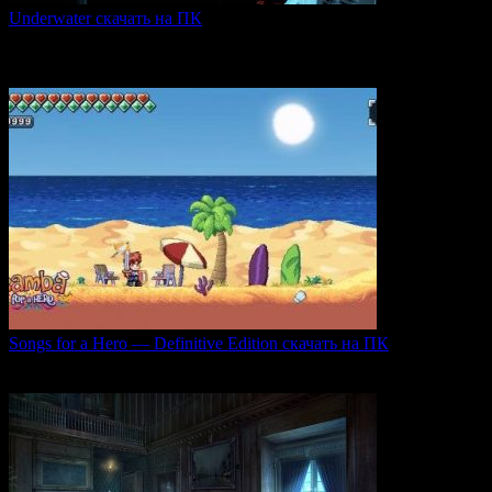
Underwater скачать на ПК
Игра Underwater (2021) — это атмосферный хоррор,
погружающий
0
47
Songs for a Hero — Definitive Edition скачать на ПК
Игровой проект Songs for a Hero — Definitive
0
49