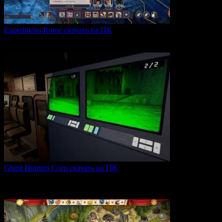
Expeditions Rome скачать на ПК
Expeditions: Rome — это ролевая тактическая игра, действие
0
63
Ghost Hunters Corp скачать на ПК
Ghost Hunters Corp — это захватывающий хоррор с
кооперативным
0
62