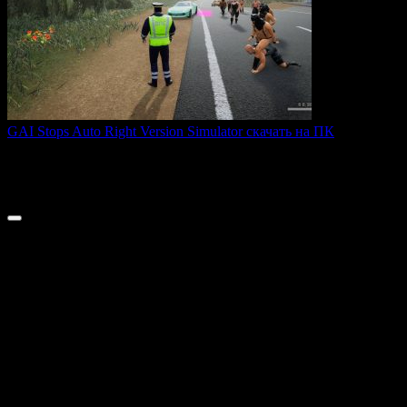
GAI Stops Auto Right Version Simulator скачать на ПК
GAI Stops Auto — это необычный симулятор работы
дорожного
0
177
© 2026 ТОПовые игры для ПК