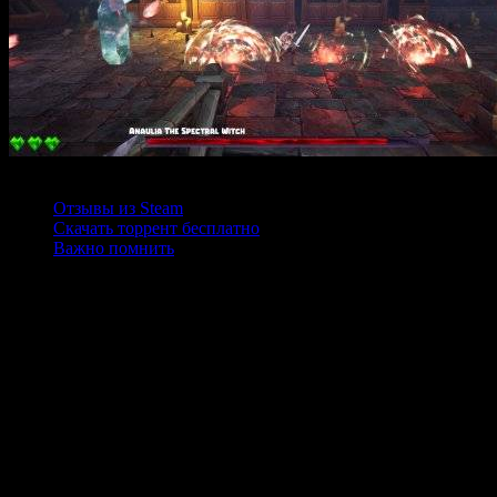
Содержание
Отзывы из Steam
Скачать торрент бесплатно
Важно помнить
Fractured — это захватывающий сайдскроллерный 2.5-экшн,
ориентированный на бои с боссами и впечатляющие
механики боя. В игре игрокам предстоит столкнуться с
многочисленными могучими монстрами, каждый из которых
требует особого подхода и тактики. Геймплей сосредоточен на
использовании меча и щита для защиты, атаки и уклонения,
что создает интенсивный и захватывающий игровой процесс.
Особенность Fractured — наличие уникальных паттернов атак
у каждого босса, что требует изучения их поведения и
стратегического мышления. По мере прохождения сложность
возрастает, а битвы превращаются в настоящее испытание