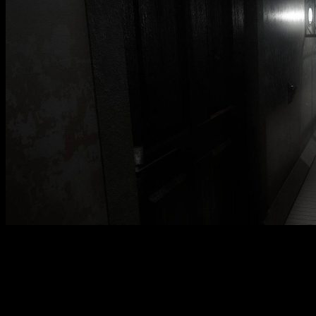
Каждый дом хранит много страшных тайн. Они не легко
разгадать, да и от ответов порой возникают только новые
вопросы. Но что делать, когда от этих ответов зависит ваша
жизнь? Игра Gridberd — это захватывающий экшен-хоррор от
первого лица, который погружает игрока в мрачную
атмосферу старинного особняка Джонсонов. В этом