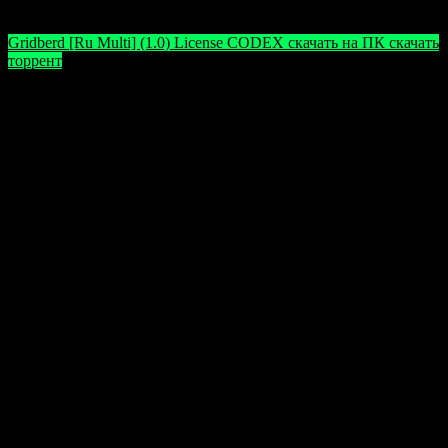
страшные секреты старинного дома Джонсонов!
Gridberd [Ru Multi] (1.0) License CODEX скачать на ПК скачать
торрент
Обратите внимание: в играх могут использоваться
взломы и обход защитных механизмов, что иногда
вызывает ложную тревогу у антивирусов.
Вредоносного кода в игровых файлах отсутствует,
однако рекомендуется временно отключать
антивирусные программы во время установки и
первых запусков, чтобы избежать ошибок и сбоев.
Оцените статью