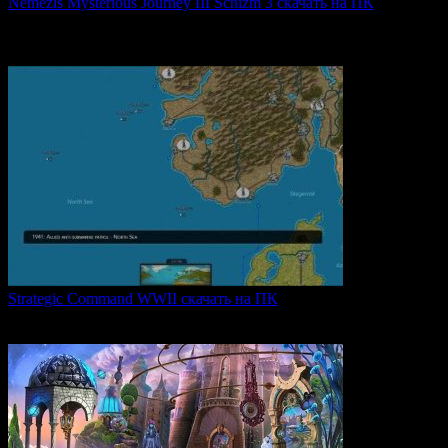
Nemezis Mysterious Journey III Schizm 3 скачать на ПК
Nemezis: Mysterious Journey III — это продолжение
легендарной
0
67
Strategic Command WWII скачать на ПК
Strategic Command WWII: War in Europe — это захватывающая
0
28