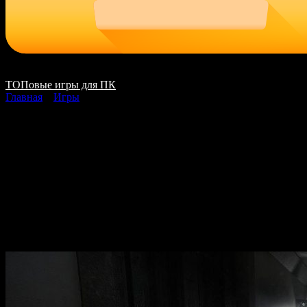
ТОПовые игры для ПК
Главная
»
Игры
Gridberd [Ru Multi]
(1.0) License CODEX
скачать на ПК