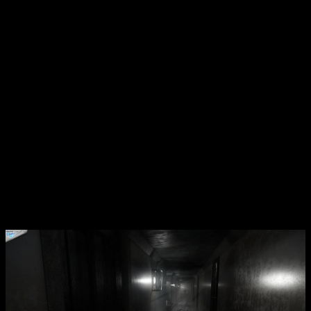
таинственном доме скрыты множество тайн, а судьба зависит
от ваших решений. Вы просыпаетесь в загадочном месте с
памятью о прошлом, не понимая, кто вы и как оказались
здесь. Постепенно собирая фрагменты информации, вы
узнаёте ужасную правду о доме и его обитателях,
сталкиваетесь с призраками, ловушками и загадками, которые
придется решать, чтобы выбраться из этого ада.
Надвигающиеся опасности и неотвратимый призрак создают
атмосферу постоянного переживания и страха. Вам предстоит
пробираться по коридорам, искать ключи, открывать тайные
проходы и избегать смертельно опасных ловушек. Однако,
будьте осторожны: каждое ваше решение может стать
последним. Игра создает уникальную интроспекцию страха,
где каждая комната, каждый предмет могут скрывать ответ
или опасность. Это настоящее испытание для любителей
хоррора и загадок, где правильный выбор — залог выживания
и разоблачения страшных секретов особняка.