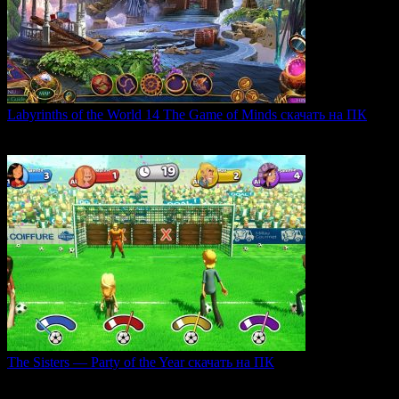
Labyrinths of the World 14 The Game of Minds скачать на ПК
В продолжении серии Labyrinths of the World нас ждет
0
36
The Sisters — Party of the Year скачать на ПК
Игра The Sisters — Party of the Year погружает
0
33