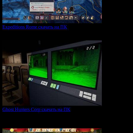
Expeditions Rome скачать на ПК
Expeditions: Rome — это ролевая тактическая игра, действие
0
66
Ghost Hunters Corp скачать на ПК
Ghost Hunters Corp — это захватывающий хоррор с
кооперативным
0
68