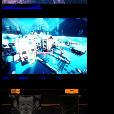
Sacred 2 скачать на ПК
Игровая серия Sacred 2 погружает игроков в богатый
0
107
Aery — Calm Mind скачать на ПК
Aery — Calm Mind — это уникальная интерактивная
0
51