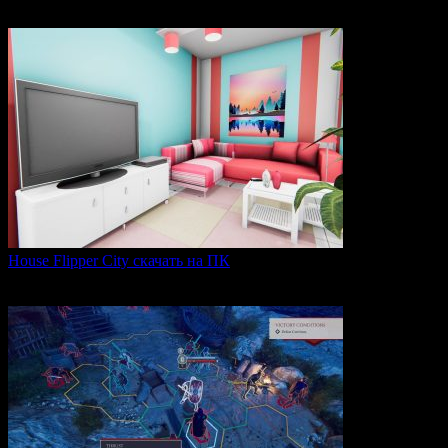
увлекательная
0
83
House Flipper City скачать на ПК
House Flipper City — это бизнес-симулятор, в котором
0
149