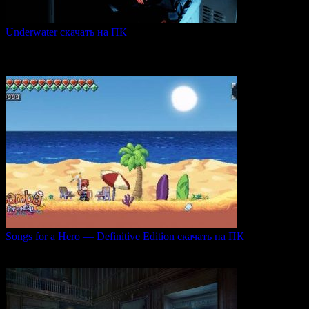
Underwater скачать на ПК
Игра Underwater (2021) — это атмосферный хоррор,
погружающий
0
51
Songs for a Hero — Definitive Edition скачать на ПК
Игровой проект Songs for a Hero — Definitive
0
51