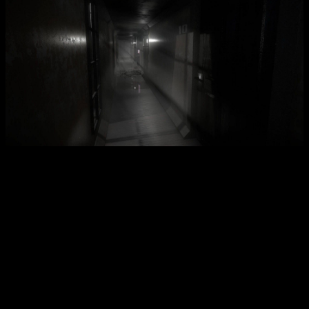
Интересные факты:
Игра создана на движке CryEngine 3, обеспечивающем
потрясающую графику и атмосферность.
Головоломки включают сложные механизмы и скрытые
проходы, что добавляет игре много вариантов
прохождения.
Звуковое сопровождение продуманно до мелочей,
усиливает эффект погружения и страха.
История содержит неожиданные сюжетные повороты,
что держит игрока в постоянном напряжении.
Несколько способов достижения финала делают каждое