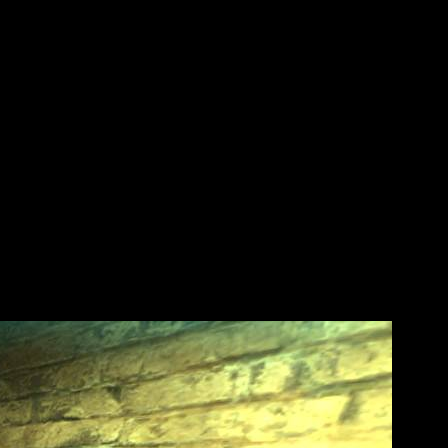
2020 году порталов ада. Демоны прорвались в наш мир, а
оль над судьбой. В 2038 году в столице Англии началась