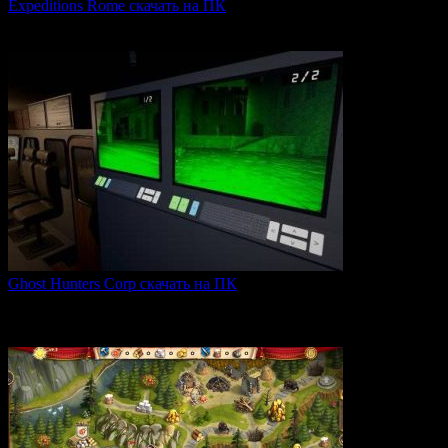
Expeditions Rome скачать на ПК
Expeditions: Rome — это ролевая тактическая игра, действие
0
65
Ghost Hunters Corp скачать на ПК
Ghost Hunters Corp — это захватывающий хоррор с
кооперативным
0
68