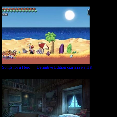
0
50
Songs for a Hero — Definitive Edition скачать на ПК
Игровой проект Songs for a Hero — Definitive
0
50