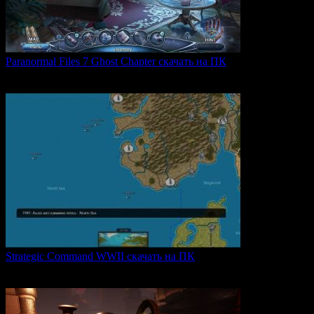
Paranormal Files 7 Ghost Chapter скачать на ПК
Paranormal Files 7: Ghost Chapter — продолжение популярной
0
48
Strategic Command WWII скачать на ПК
Strategic Command WWII: War in Europe — это захватывающая
0
26