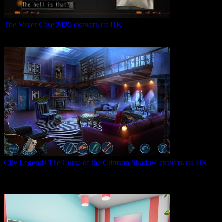
The Silver Case 2425 скачать на ПК
The Silver Case 2425 — это обновленная версия культовых
0
53
City Legends The Curse of the Crimson Shadow скачать на ПК
City Legends: The Curse of the Crimson Shadow —
увлекательная
0
80