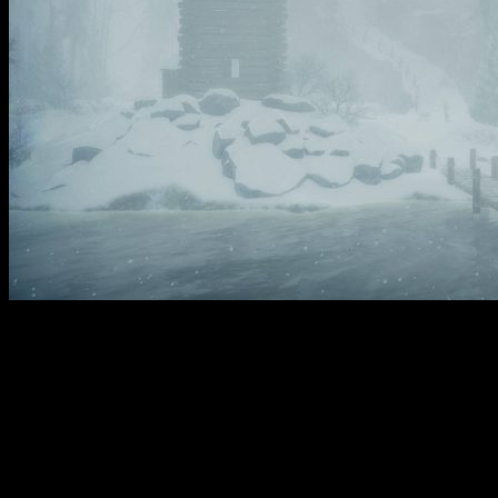
Кона II: Brume — это захватывающая приключенческая игра,
действие которой происходит в северном Квебеке 1970 года.
Загадочная дымка окутала деревню Манастан, отрезав её от
внешнего мира и нарушив природное равновесие. Игроки
вновь берут на себя роль частного детектива Карла Фабера,
который должен раскрыть тайны этого загадочного явления.
Путешествуя по заснеженным просторам, расследуя местные
легенды и взаимодействуя с выжившими, игроки
погружаются в мистический и опасный мир, полный