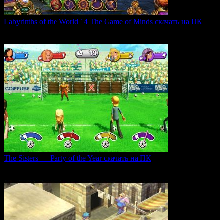
Labyrinths of the World 14 The Game of Minds скачать на ПК
В продолжении серии Labyrinths of the World нас ждет
0
35
The Sisters — Party of the Year скачать на ПК
Игра The Sisters — Party of the Year погружает
0
31