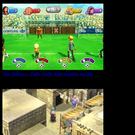
0
36
The Sisters — Party of the Year скачать на ПК
Игра The Sisters — Party of the Year погружает
0
33