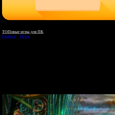
ТОПовые игры для ПК
Главная
»
Игры
Labyrinths of the
World 7 A Dangerous
Game скачать на ПК