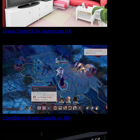
House Flipper City скачать на ПК
House Flipper City — это бизнес-симулятор, в котором
0
154
Expeditions Rome скачать на ПК
Expeditions: Rome — это ролевая тактическая игра, действие
0
66