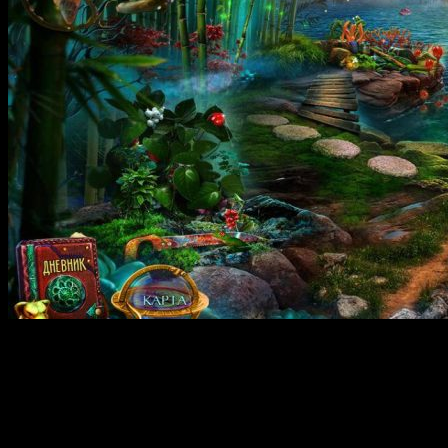
Labyrinths of the World 7: A Dangerous Game — это
захватывающая приключенческая игра, погружающая игроков
в таинственный мир древних руин и загадочных тайн.
Главная героиня случайно обнаруживает таинственный
светящийся тайник, который оказывается древней игрой на
деревянной доске. Неизведанные горизонты и опасные