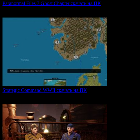
Paranormal Files 7 Ghost Chapter скачать на ПК
Paranormal Files 7: Ghost Chapter — продолжение популярной
0
49
Strategic Command WWII скачать на ПК
Strategic Command WWII: War in Europe — это захватывающая
0
28