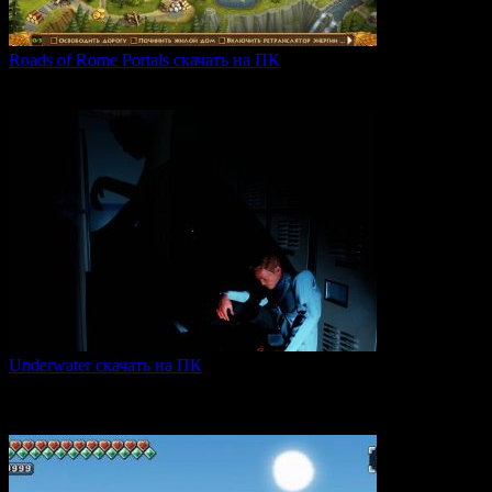
Roads of Rome Portals скачать на ПК
«Roads of Rome: Portals» — это захватывающая стратегия
0
91
Underwater скачать на ПК
Игра Underwater (2021) — это атмосферный хоррор,
погружающий
0
51