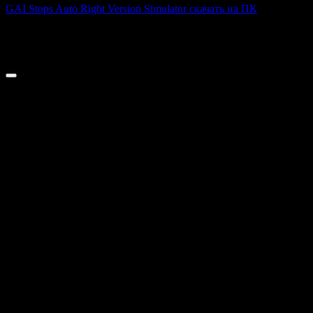
GAI Stops Auto Right Version Simulator скачать на ПК
GAI Stops Auto — это необычный симулятор работы
дорожного
0
200
© 2026 ТОПовые игры для ПК