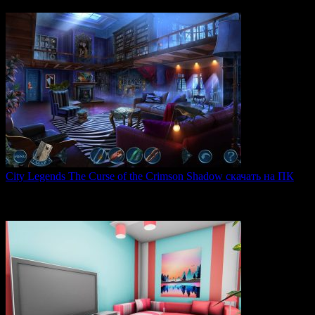
0
54
City Legends The Curse of the Crimson Shadow скачать на ПК
City Legends: The Curse of the Crimson Shadow —
увлекательная
0
84