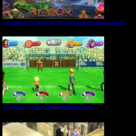
Labyrinths of the World 14 The Game of Minds скачать на ПК
В продолжении серии Labyrinths of the World нас ждет
0
36
The Sisters — Party of the Year скачать на ПК
Игра The Sisters — Party of the Year погружает
0
33