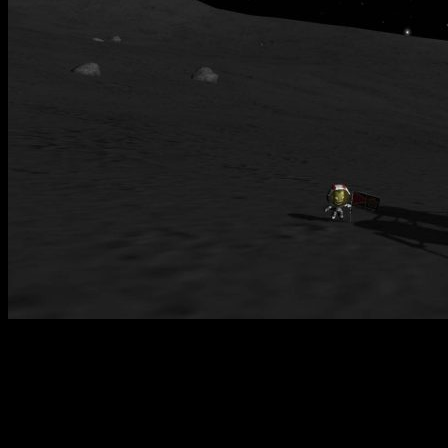
Kerbal Space Program — это уникальный симулятор
космических полетов, объединяющий элементы научной
стратегии и творчества. В игре вы занимаетесь созданием
собственных космических программ, разрабатываете и
запускаете ракетные корабли, осуществляя исследования и
освоение вселенной. Ваша цель — отправить экипаж