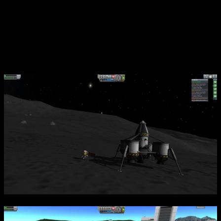
кербалов на Луны и другие планеты, избегая катастроф и
управляя всеми аспектами космических миссий. Реалистичная
физика и детализированное моделирование процедурной
окружающей среды создают неповторимую атмосферу
погружения, а режимы карьеры и открытого мира позволяют
экспериментировать с разными подходами к освоению
космоса.