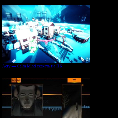
0
110
Aery — Calm Mind скачать на ПК
Aery — Calm Mind — это уникальная интерактивная
0
51