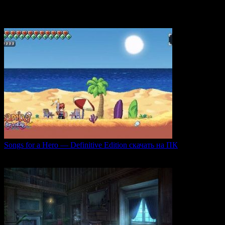
Игра Underwater (2021) — это атмосферный хоррор,
погружающий
0
51
Songs for a Hero — Definitive Edition скачать на ПК
Игровой проект Songs for a Hero — Definitive
0
51