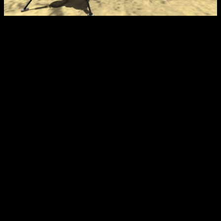
Интересные факты:
Игра поддерживает создание собственных
модификаций, что позволяет значительно расширить её
функциональность.
Процедурная генерация деталей позволяет построить
космические корабли любой сложности, а также
исследовать масштабные планеты с радиусом до 600 км.
Дополнение «Making History» добавляет конструктор
миссий и исторические сценарии, вдохновленные
реальными событиями космической науки.
Kerbal Space Program получил множество наград за
реалистичность и образовательную ценность, привлекая
как фанатов игр, так и ученых.
В игре реализована система контроля температуры
двигателей и уровня топлива, что требует
стратегического планирования при строительстве
кораблей.
Отзывы из Steam