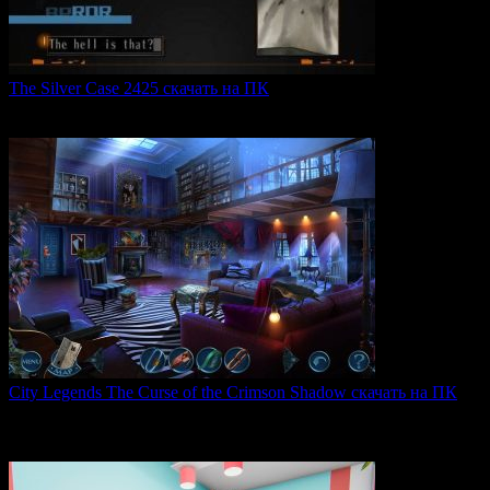
The Silver Case 2425 скачать на ПК
The Silver Case 2425 — это обновленная версия культовых
0
54
City Legends The Curse of the Crimson Shadow скачать на ПК
City Legends: The Curse of the Crimson Shadow —
увлекательная
0
84