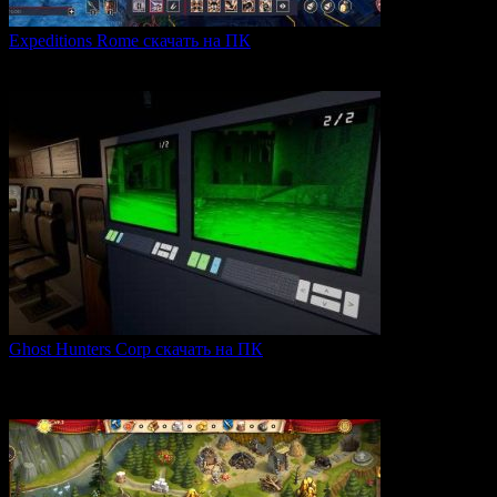
Expeditions Rome скачать на ПК
Expeditions: Rome — это ролевая тактическая игра, действие
0
66
Ghost Hunters Corp скачать на ПК
Ghost Hunters Corp — это захватывающий хоррор с
кооперативным
0
70