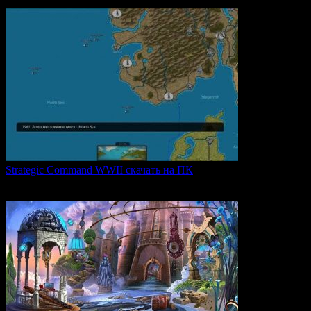
0
68
Strategic Command WWII скачать на ПК
Strategic Command WWII: War in Europe — это захватывающая
0
28