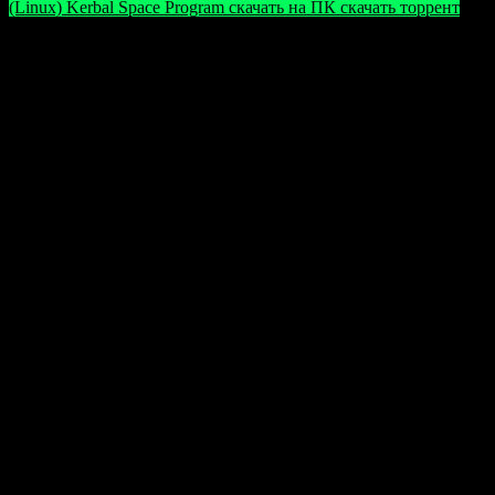
(Linux) Kerbal Space Program скачать на ПК скачать торрент
Обратите внимание: в играх могут использоваться
взломы и обходы защиты, из-за чего антивирусные
программы иногда дают ложные срабатывания.
Вредоносного кода в таких файлах нет, однако для
безопасной установки рекомендуется временно
отключать антивирусные программы, чтобы
избежать нежелательных ошибок.
Оцените статью