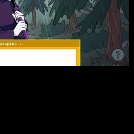
а базе популярной вселенной «Homestuck». В этой игре вам пре
вуя между Землей и Альтернией, игроки смогут восстановить св
и тщательно продуманный сценарий делают игру привлекательн
ами, логическими головоломками и эмоциональными моментами, 
 атмосферу и помогает прочувствовать каждую сцену полность