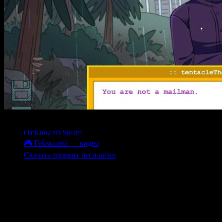
Содержание
Отзывы из Steam
🎮 Геймплей — видео
Скачать торрент бесплатно
«Pesterquest» — это мрачный графический роман, созданный н
визуальным мастерством и глубоким повествованием. Путешест
влияние на развитие сюжета. Мрачная комедийная атмосфера 
загадок. В процессе игры вы столкнетесь с различными задач
Мелодичное звуковое сопровождение дополнительно усиливает