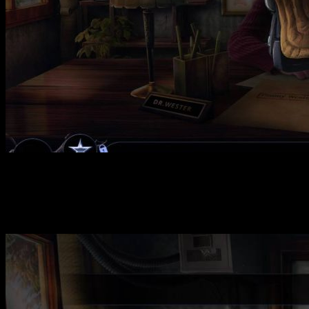
Maze 3: Nightmare Realm — это психологический хоррор с эл
человеке, чье имя и прошлое остаются неизвестными. Его племя
что случилось. В ходе путешествия вам предстоит столкнуться
возникших кошмарных образов и помочь Тимми выйти из этог