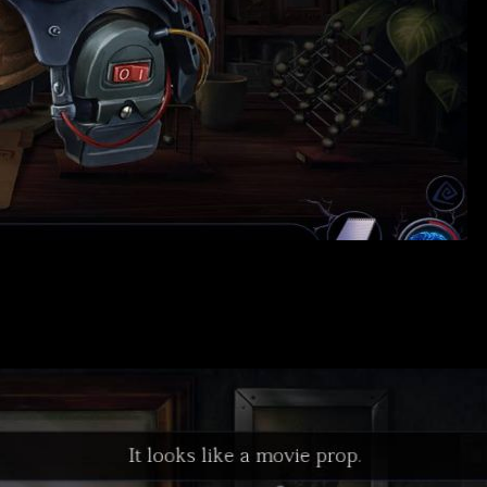
ементами головоломки, погружающий игрока в мрачный и искажё
нник Тимми, в cuja память игра сделана, не просыпается, и гла
 с темными образами его подсознания, которые таят опасность и
о ужасающего мира.