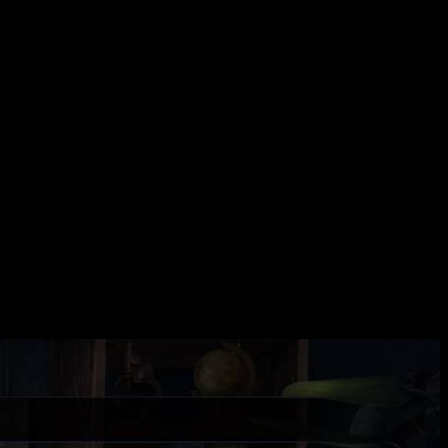
нный мир подсознания. В центре сюжета — история о молодом
вный герой отправляется в его внутренний мир, чтобы понять,
 загадки. Основная задача — раскрыть тайну невременно