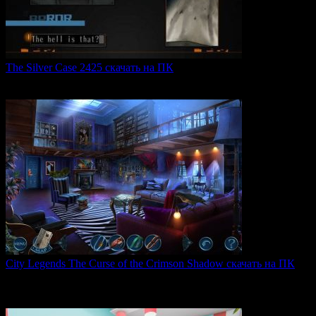
The Silver Case 2425 скачать на ПК
The Silver Case 2425 — это обновленная версия культовых
0
54
City Legends The Curse of the Crimson Shadow скачать на ПК
City Legends: The Curse of the Crimson Shadow —
увлекательная
0
84