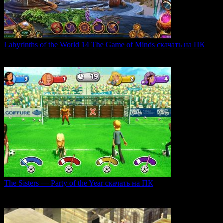
Labyrinths of the World 14 The Game of Minds скачать на ПК
В продолжении серии Labyrinths of the World нас ждет
0
36
The Sisters — Party of the Year скачать на ПК
Игра The Sisters — Party of the Year погружает
0
33