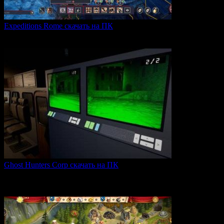
Expeditions Rome скачать на ПК
Expeditions: Rome — это ролевая тактическая игра, действие
0
66
Ghost Hunters Corp скачать на ПК
Ghost Hunters Corp — это захватывающий хоррор с
кооперативным
0
70