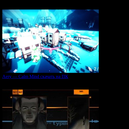
Игровая серия Sacred 2 погружает игроков в богатый
0
110
Aery — Calm Mind скачать на ПК
Aery — Calm Mind — это уникальная интерактивная
0
51