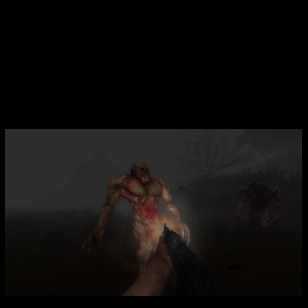
атмосферу хоррор-шутера с видом от первого лица,
рассказывающего о последствиях экспериментов со
звуковыми волнами. Ситуация быстро выходит из-под
контроля: весь персонал исследовательского комплекса и
местное население подверглись мутациям, вызванным
опасными биотехнологическими экспериментами.
Территория радиусом в несколько километров стала ареной
для агрессивных мутантов, которые атакуют все живое и не
дают покоя.