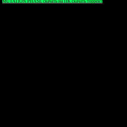
MUTATION PHASE скачать на ПК скачать торрент
Обратите внимание: в играх могут использоваться
взломы и обходы защиты, из-за чего антивирусное
программное обеспечение может неправильно
реагировать. Вредоносного кода в играх нет,
однако рекомендуется временно отключать
антивирус при установке и запуске для
беспрепятственного процесса установки и
запуска.
Оцените статью