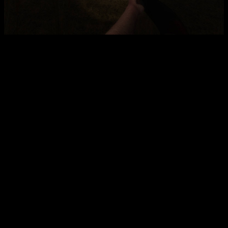
Главный герой — инженер этого комплекса, сумевший
сохранить рассудок и временно остановить трансформацию
своего тела. Перед вами стоит задача найти способ из этой
зоны заражения, бороться с мутантами и раскрыть причины
катастрофы. Игра состоит из двух режимов: сюжетного, где
раскрывается сюжет и осваиваются механики, и режима
выживания, требующего выживания на различных локациях,
отбиваясь от волн мутантов.
Интересные факты:
Игра предлагает уникальные звуковые механики,
которые являются ключевыми в прохождении,
подчеркивая тему экспериментов со звуковыми
волнами.
Режим выживания обеспечивает бесконечное
количество волн мутантов, делая игру более сложной и
увлекательной для любителей хардкора.
Для установки достаточно смонтировать образ,
установить игру, а затем активировать ее с помощью