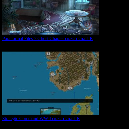
Paranormal Files 7 Ghost Chapter скачать на ПК
Paranormal Files 7: Ghost Chapter — продолжение популярной
0
49
Strategic Command WWII скачать на ПК
Strategic Command WWII: War in Europe — это захватывающая
0
28