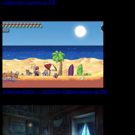
Underwater скачать на ПК
Игра Underwater (2021) — это атмосферный хоррор,
погружающий
0
51
Songs for a Hero — Definitive Edition скачать на ПК
Игровой проект Songs for a Hero — Definitive
0
51