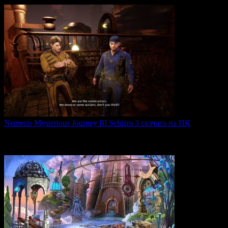
Nemezis Mysterious Journey III Schizm 3 скачать на ПК
Nemezis: Mysterious Journey III — это продолжение
легендарной
0
68