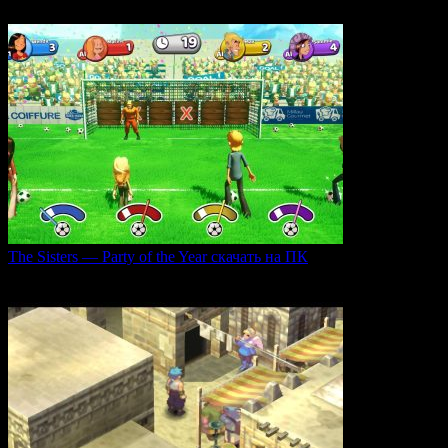
0
35
The Sisters — Party of the Year скачать на ПК
Игра The Sisters — Party of the Year погружает
0
31