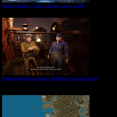
Paranormal Files 7 Ghost Chapter скачать на ПК
Paranormal Files 7: Ghost Chapter — продолжение популярной
0
48
Nemezis Mysterious Journey III Schizm 3 скачать на ПК
Nemezis: Mysterious Journey III — это продолжение
легендарной
0
64