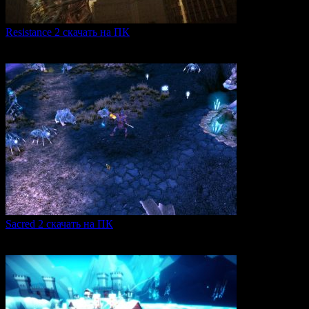
Resistance 2 скачать на ПК
Resistance 2 — это продолжение популярного шутера для
0
309
Sacred 2 скачать на ПК
Игровая серия Sacred 2 погружает игроков в богатый
0
106