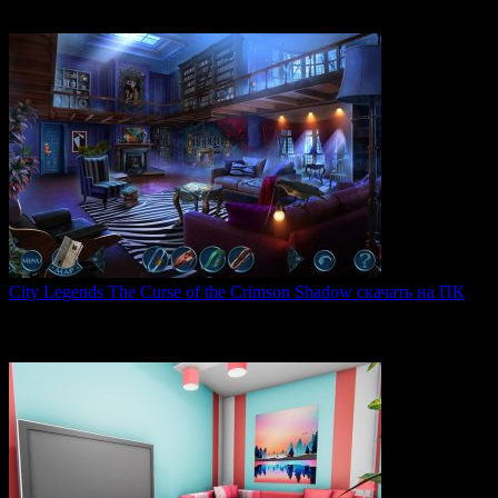
The Silver Case 2425 — это обновленная версия культовых
0
53
City Legends The Curse of the Crimson Shadow скачать на ПК
City Legends: The Curse of the Crimson Shadow —
увлекательная
0
80