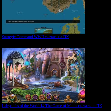
Strategic Command WWII скачать на ПК
Strategic Command WWII: War in Europe — это захватывающая
0
26
Labyrinths of the World 14 The Game of Minds скачать на ПК
В продолжении серии Labyrinths of the World нас ждет