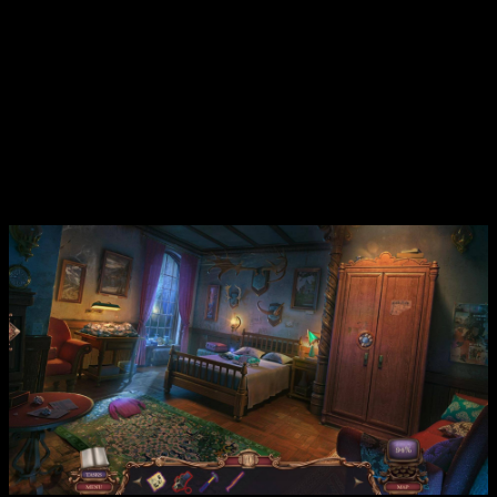
приключение в жанре поиска предметов, которому предстоит
раскрыть тайны загадочного горнолыжного курорта. Игроку
предлагается отправиться в дикую местность за пределами
тихого городка Маунтин-Вью, где скрываются страшные
секреты прошлого, связанные с пропавшей группой
путешественников, включая члена королевской семьи.
Мастер-Детектив должен разгадывать головоломки, находить
улики и проникать в тёмные уголки этого мрачного курорта,
чтобы раскрыть запутанный клубок событий и вывести на
чистую воду зло.