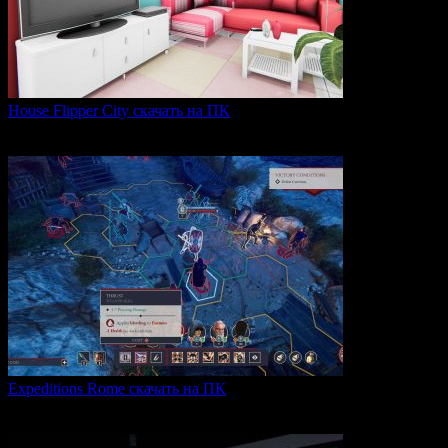
House Flipper City скачать на ПК
House Flipper City — это бизнес-симулятор, в котором
0
141
Expeditions Rome скачать на ПК
Expeditions: Rome — это ролевая тактическая игра, действие
0
65