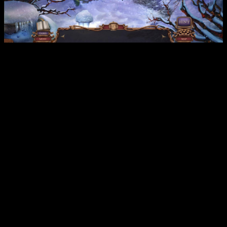
Сюжет
Действие игры начинается с прибытия главного героя —
мастера-Детектива — на снежный горнолыжный курорт,
который изначально кажется местом отдыха и уединения.
Однако быстро выясняется, что за спокойной обстановкой
скрываются страшные тайны. Исчезновение группы туристов
и таинственные события, происходящие в заброшенных
постройках, заставляют героя погрузиться в атмосферу
загадок и подозрений. В процессе расследования игрок шаг за
шагом раскрывает опасную схему, связывающую прошлое
курорта и исчезновения людей, включая важнейших
персонажей, среди которых королевская особа. Мрачная
атмосфера, кинематографические сцены и множество
головоломок делают каждую минуту игры захватывающей и
насыщенной эмоциями.
Интересные факты: