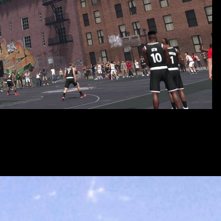
ющий максимально реалистичный и захватывающий опыт для по
расширили возможности для игроков: добавили сюжетный режим
у встроены режимы соревнований, тренировки, управление кома
нной детализации и реалистичной физике, многие считают NBA