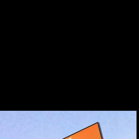
клонников этой спортивной дисциплины. В отличие от
 MyCAREER, где можно построить карьеру спортсмена, а также
ндой и даже роль менеджера, что делает игровой процесс
 2K18 лучшим представителем сериала, создающим ощущение