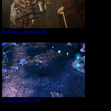
Resistance 2 скачать на ПК
Resistance 2 — это продолжение популярного шутера для
0
324
Sacred 2 скачать на ПК
Игровая серия Sacred 2 погружает игроков в богатый
0
109