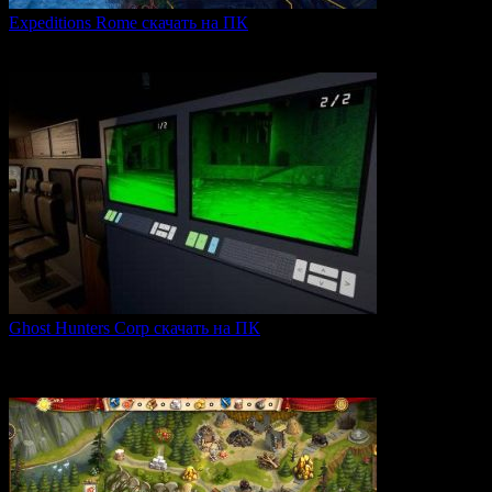
Expeditions Rome скачать на ПК
Expeditions: Rome — это ролевая тактическая игра, действие
0
66
Ghost Hunters Corp скачать на ПК
Ghost Hunters Corp — это захватывающий хоррор с
кооперативным
0
70