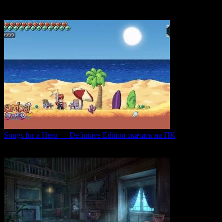
погружающий
0
51
Songs for a Hero — Definitive Edition скачать на ПК
Игровой проект Songs for a Hero — Definitive
0
51