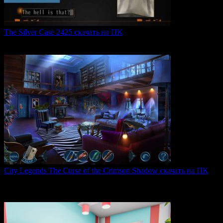
The Silver Case 2425 скачать на ПК
The Silver Case 2425 — это обновленная версия культовых
0
54
City Legends The Curse of the Crimson Shadow скачать на ПК
City Legends: The Curse of the Crimson Shadow —
увлекательная
0
84