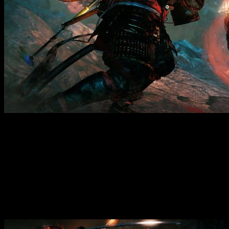
Dark Souls стал иконой видеоигр благодаря своему
уникальному дизайну, сложной механике и атмосферной
сюжетной линии. Игра погружает игрока в мрачный
фантастический мир, наполненный опасностями,
таинственными легендами и непростыми испытаниями.
Основная задача — исследовать разрушенный мир, сражаться
с могущественными противниками и находить скрытые
запутанные пути, чтобы раскрыть древние тайны и
восстановить баланс.