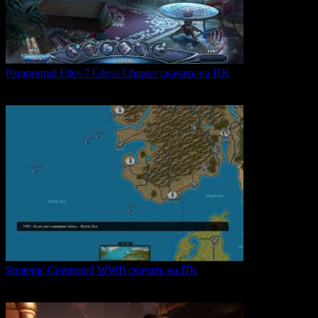
Paranormal Files 7 Ghost Chapter скачать на ПК
Paranormal Files 7: Ghost Chapter — продолжение популярной
0
49
Strategic Command WWII скачать на ПК
Strategic Command WWII: War in Europe — это захватывающая
0
28