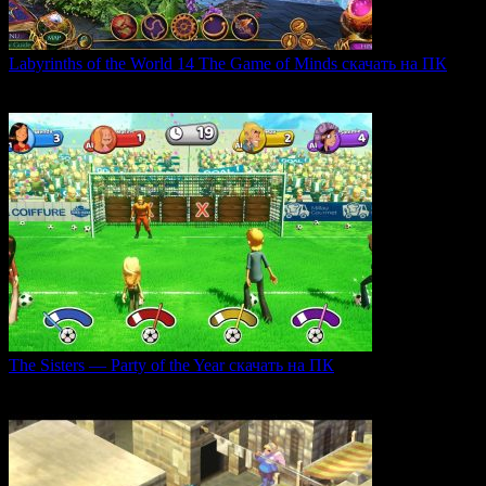
Labyrinths of the World 14 The Game of Minds скачать на ПК
В продолжении серии Labyrinths of the World нас ждет
0
36
The Sisters — Party of the Year скачать на ПК
Игра The Sisters — Party of the Year погружает
0
33