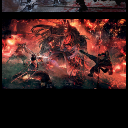
В отличие от многих современных проектов, Dark Souls
уделяет огромное внимание уровню сложности, требуя от
игрока терпения, стратегического мышления и точности.
Легенды рассказывают о падших богах, проклятых городах и
героических битвах, которые оставили неизгладимый след в
истории этого мира. В центре сюжета — борьба за власть,