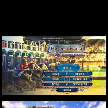
теряет память, что усложняет расследование и добавляет в
игру элемент психологической неопределенности. В процессе
прохождения игроку предстоит участвовать в диалогах,
собирать улики и разгадывать тайны прошлого, чтобы понять,
что действительно произошло. Каждый шаг влечет за собой
новые открытия, а сюжет разворачивается с непредсказуемой
развязкой.