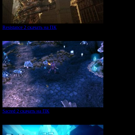
Resistance 2 скачать на ПК
Resistance 2 — это продолжение популярного шутера для
0
308
Sacred 2 скачать на ПК
Игровая серия Sacred 2 погружает игроков в богатый
0
105