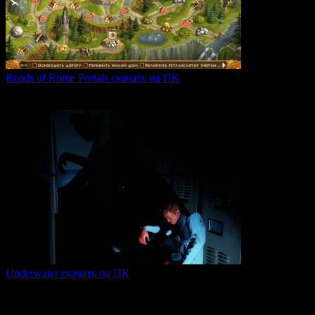
Roads of Rome Portals скачать на ПК
«Roads of Rome: Portals» — это захватывающая стратегия
0
88
Underwater скачать на ПК
Игра Underwater (2021) — это атмосферный хоррор,
погружающий
0
49