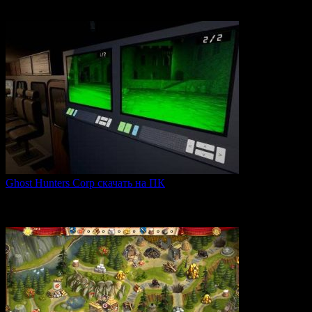
Expeditions: Rome — это ролевая тактическая игра, действие
0
63
Ghost Hunters Corp скачать на ПК
Ghost Hunters Corp — это захватывающий хоррор с
кооперативным
0
66