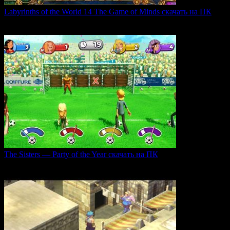
Labyrinths of the World 14 The Game of Minds скачать на ПК
В продолжении серии Labyrinths of the World нас ждет
0
35
The Sisters — Party of the Year скачать на ПК
Игра The Sisters — Party of the Year погружает
0
28