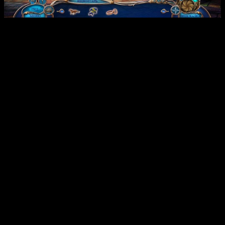
Интересные факты:
Игра включает дополнительную главу, расширяющую
сюжет и добавляющую новые игровые механики.
Встроенное прохождение позволяет игрокам
погрузиться в атмосферу расследования без
необходимости скачивать дополнительные материалы.
В игре присутствуют обои для рабочего стола и
концепт-арт, что делает ее интересной для
коллекционеров и поклонников арт-дизайна.
Звуковое сопровождение адаптировано под
напряженную атмосферу, помогая создавать настроение
и погружать в сюжет.
Установка простая — достаточно запустить
установочный файл, следовать указаниям и можно
играть. Рекомендуется временно отключить антивирус
при установке, чтобы избежать ложных срабатываний.
Отзывы из Steam (что понравилось)
Игроки отметили высокое качество графики и атмосферу,