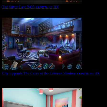
The Silver Case 2425 скачать на ПК
The Silver Case 2425 — это обновленная версия культовых
0
49
City Legends The Curse of the Crimson Shadow скачать на ПК
City Legends: The Curse of the Crimson Shadow —
увлекательная
0
79