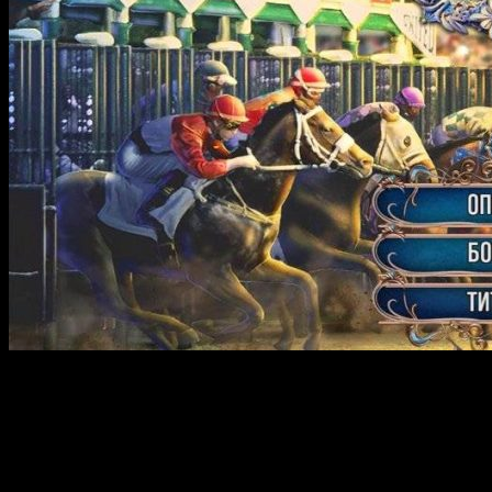
Off the Record 5: The Final Interview — это захватывающая
приключенческая игра с элементами детектива, погружающая
игрока в мрачную атмосферу Англии. Главная героиня,
журналистка миссис Данн, получает шанс восстановить
события, связанные с покушением на известного заводчика
породистых лошадей. В результате автомобильной аварии она