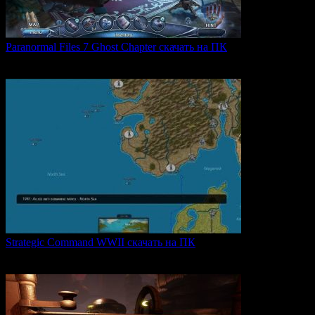
Paranormal Files 7 Ghost Chapter скачать на ПК
Paranormal Files 7: Ghost Chapter — продолжение популярной
0
45
Strategic Command WWII скачать на ПК
Strategic Command WWII: War in Europe — это захватывающая
0
26