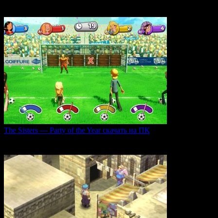
В продолжении серии Labyrinths of the World нас ждет
0
35
The Sisters — Party of the Year скачать на ПК
Игра The Sisters — Party of the Year погружает
0
31