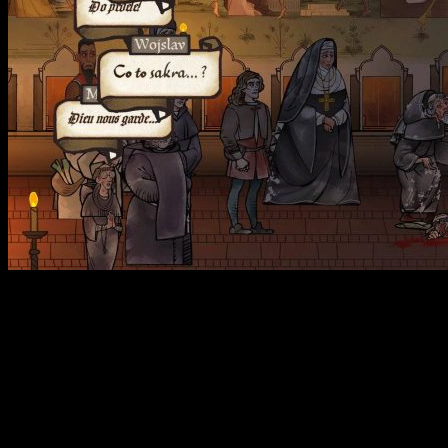
Pentiment — это увлекательная приключенческая игра с
элементами RPG, созданная в уникальном средневековом
стиле. Вы погружаетесь в атмосферу XVI века, исследуя
загадочные убийства и политические интриги в Европе на
пороге религиозных перемен. В роли художника Андреаса
Малера вам предстоит разгадать сложные тайны, влияющие
на судьбу местных жителей и историю региона. Игра создает
живой, иллюстрированный мир, вдохновленный
эпохальными рукописями и печатными изданиями того