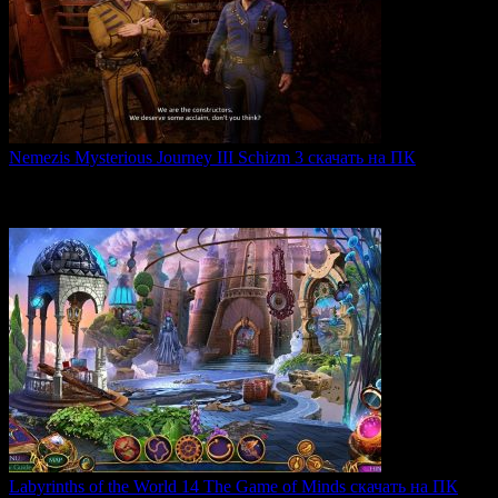
Nemezis Mysterious Journey III Schizm 3 скачать на ПК
Nemezis: Mysterious Journey III — это продолжение
легендарной
0
64
Labyrinths of the World 14 The Game of Minds скачать на ПК