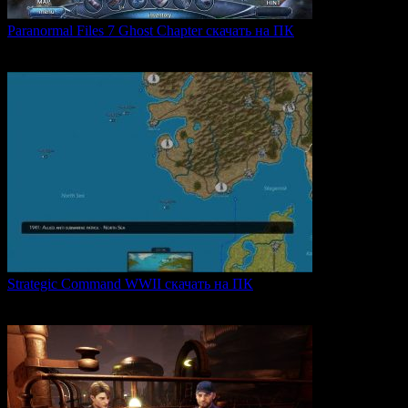
Paranormal Files 7 Ghost Chapter скачать на ПК
Paranormal Files 7: Ghost Chapter — продолжение популярной
0
48
Strategic Command WWII скачать на ПК
Strategic Command WWII: War in Europe — это захватывающая
0
26