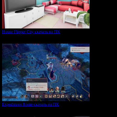
House Flipper City скачать на ПК
House Flipper City — это бизнес-симулятор, в котором
0
141
Expeditions Rome скачать на ПК
Expeditions: Rome — это ролевая тактическая игра, действие
0
65