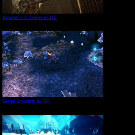
Resistance 2 скачать на ПК
Resistance 2 — это продолжение популярного шутера для
0
309
Sacred 2 скачать на ПК
Игровая серия Sacred 2 погружает игроков в богатый
0
106