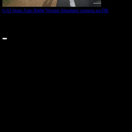
GAI Stops Auto Right Version Simulator скачать на ПК
GAI Stops Auto — это необычный симулятор работы
дорожного
0
194
© 2026 ТОПовые игры для ПК