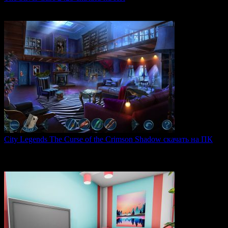
The Silver Case 2425 — это обновленная версия культовых
0
53
City Legends The Curse of the Crimson Shadow скачать на ПК
City Legends: The Curse of the Crimson Shadow —
увлекательная
0
80