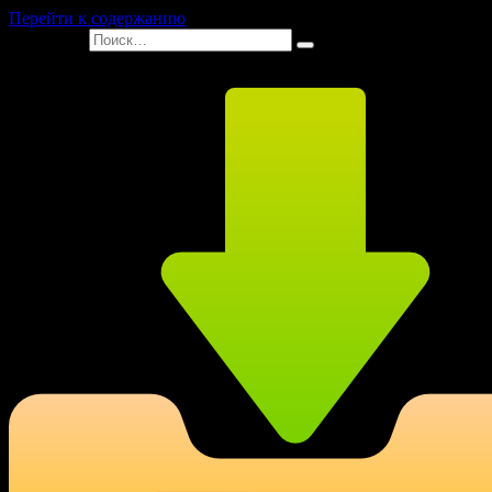
Перейти к содержанию
Search for: