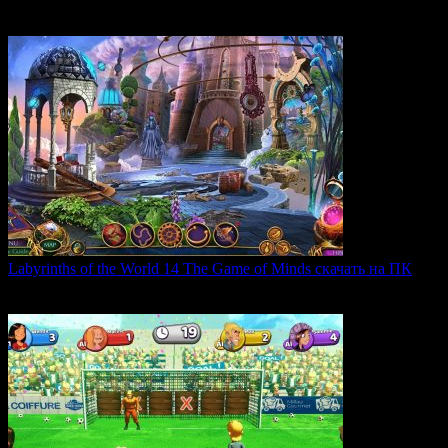
легендарной
0
68
Labyrinths of the World 14 The Game of Minds скачать на ПК
В продолжении серии Labyrinths of the World нас ждет
0
36