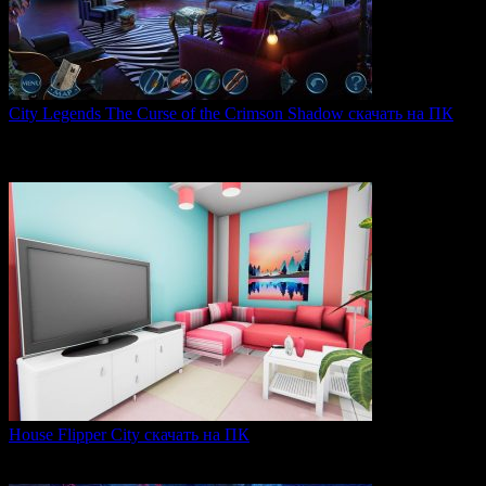
City Legends The Curse of the Crimson Shadow скачать на ПК
City Legends: The Curse of the Crimson Shadow —
увлекательная
0
84
House Flipper City скачать на ПК
House Flipper City — это бизнес-симулятор, в котором
0
154