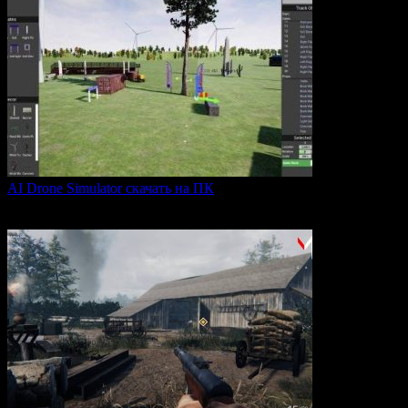
AI Drone Simulator скачать на ПК
AI Drone Simulator — это передовой симулятор управления
0
40