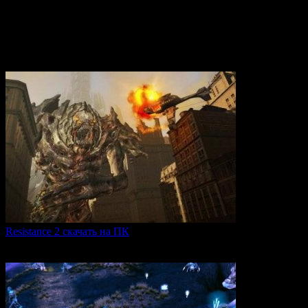
Вам также может понравиться
Resistance 2 скачать на ПК
Resistance 2 — это продолжение популярного шутера для
0
325