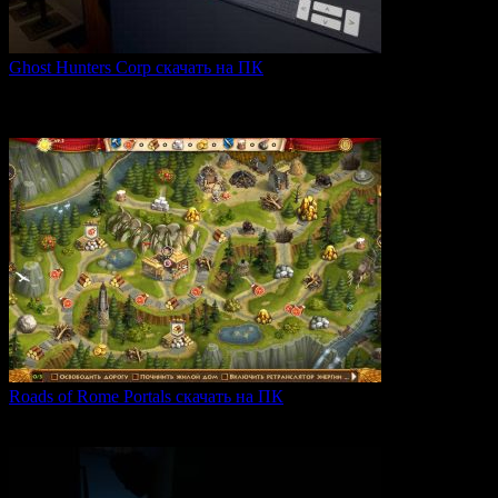
Ghost Hunters Corp скачать на ПК
Ghost Hunters Corp — это захватывающий хоррор с
кооперативным
0
70
Roads of Rome Portals скачать на ПК
«Roads of Rome: Portals» — это захватывающая стратегия
0
91