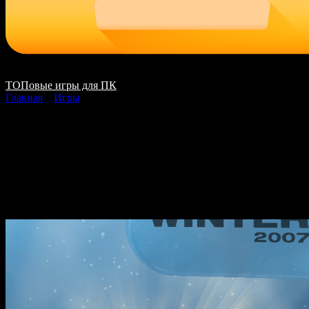
ТОПовые игры для ПК
Главная
»
Игры
RTL Winter Games
2007 скачать на ПК