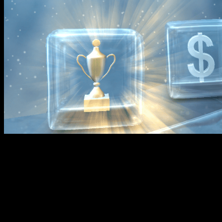
RTL Winter Games 2007 — это увлекательный симулятор
зимних олимпийских видов спорта, предоставляющий
возможность почувствовать атмосферу грандиозных
соревнований прямо у себя дома. В игре вас ждут 8 видов
дисциплин: биатлон, бобслей, горные лыжи и кёрлинг, что
создает полноценную атмосферу олимпийского праздника.
Реалистичная графика и мультимодальное управление
позволяют легко освоить игру как новичкам, так и опытным
игрокам. В режиме кампании вам предстоит побить все