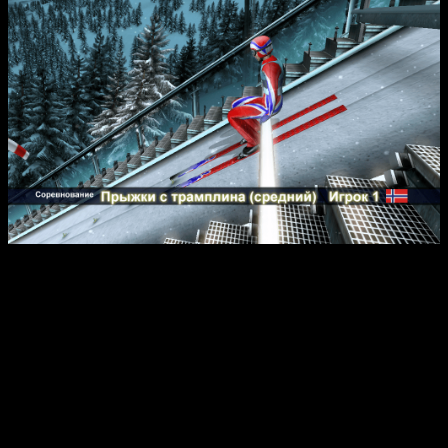
Интересные факты:
Игра включает 8 видов зимних видов спорта с
реалистичной анимацией и управлением с помощью
геймпада.
Версия релиза — 1.0, в игре ничего не вырезано или
перекодировано, что обеспечивает оригинальный опыт
игры.
Поддержка многопользовательских режимов — игра по
сети или на одном компьютере для компании друзей.