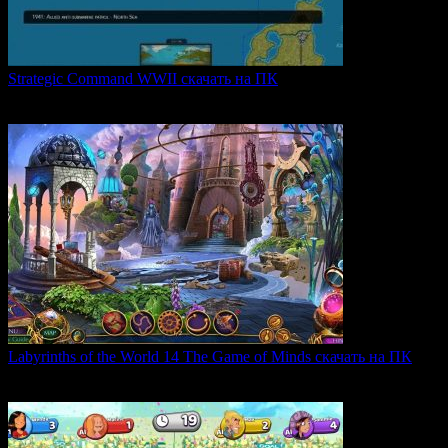
Strategic Command WWII скачать на ПК
Strategic Command WWII: War in Europe — это захватывающая
0
26
Labyrinths of the World 14 The Game of Minds скачать на ПК
В продолжении серии Labyrinths of the World нас ждет
0
35