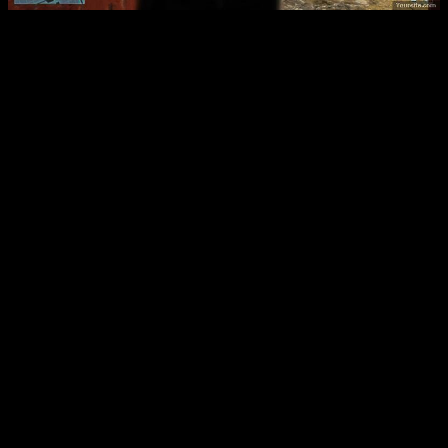
Интересные факты:
Игра использует аутентичное снаряжение SAS: приборы
ночного видения, противогазы, светошумовые гранаты.
Доступно три режима мультиплеера с поддержкой до 16
игроков, включающие совместные миссии и командные
сражения.
Для полной реализации геймплея рекомендуется
использование виртуальных дисководов, таких как
Alcohol 120% или Daemon Tools.
Игра максимально приближена к реальной тактике
работы спецназа, что делает процесс более
захватывающим и реалистичным.
Отзывы из Steam (что понравилось)
Пользователи высоко оценили реализм и атмосферу игры,
отмечая точную детализацию оружия и оборудования.
Многопользовательский режим вызывает особенный интерес
— возможность сражаться с друзьями в командных операциях
добавляет динамики и азарта. Многие хвалят разнообразие
миссий: от штурмов на улицах Лондона до операций в