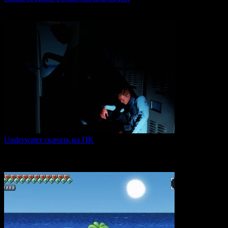
«Roads of Rome: Portals» — это захватывающая стратегия
0
88
Underwater скачать на ПК
Игра Underwater (2021) — это атмосферный хоррор,
погружающий
0
50