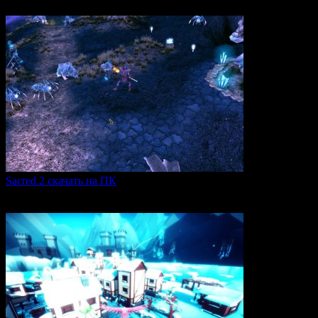
0
309
Sacred 2 скачать на ПК
Игровая серия Sacred 2 погружает игроков в богатый
0
105