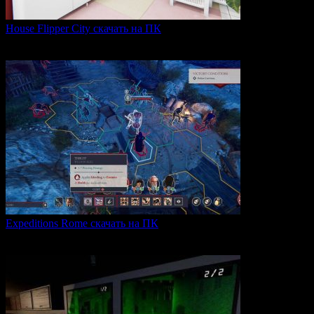
House Flipper City скачать на ПК
House Flipper City — это бизнес-симулятор, в котором
0
137
Expeditions Rome скачать на ПК
Expeditions: Rome — это ролевая тактическая игра, действие
0
64