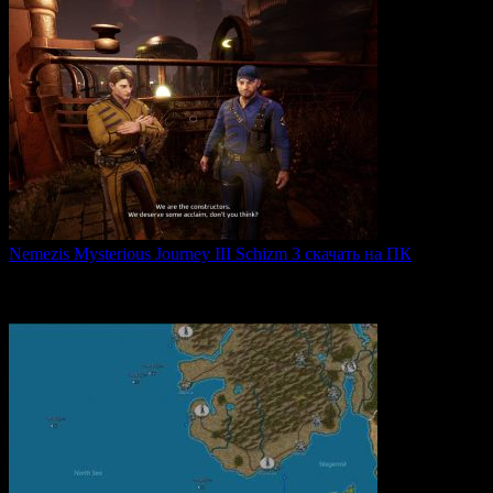
Nemezis Mysterious Journey III Schizm 3 скачать на ПК
Nemezis: Mysterious Journey III — это продолжение
легендарной
0
63