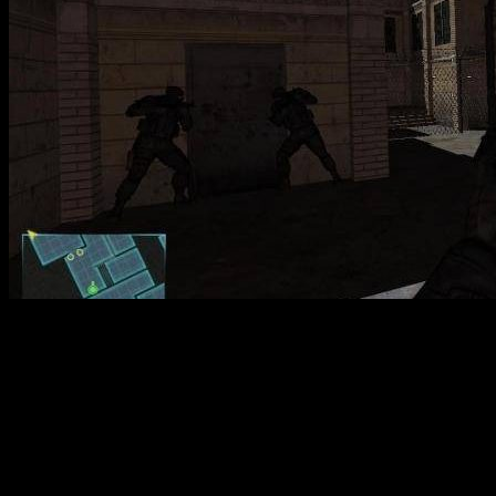
SAS: Secure Tomorrow — тактическая шутер с элементами
стелса, погружающая игроков в напряжённую борьбу с
международным терроризмом. Действия разворачиваются в
реальных локациях, таких как Лондон, Гренландия и другие,
где команда спецназа SAS должна предотвратить масштабный
теракт. Глава преступной группировки сбежал из тюрьмы и
готовит разрушительный удар, способный изменить баланс
сил. Игрокам предстоит стать частью элитного
подразделения, осуществляя рейды, освобождая заложников и