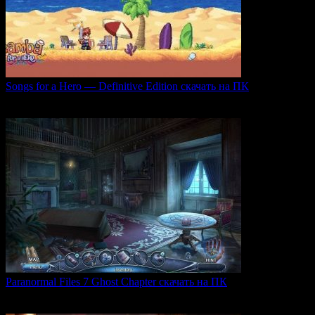
Songs for a Hero — Definitive Edition скачать на ПК
Игровой проект Songs for a Hero — Definitive
0
50
Paranormal Files 7 Ghost Chapter скачать на ПК
Paranormal Files 7: Ghost Chapter — продолжение популярной
0
47