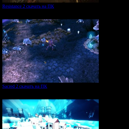
Resistance 2 скачать на ПК
Resistance 2 — это продолжение популярного шутера для
0
309
Sacred 2 скачать на ПК
Игровая серия Sacred 2 погружает игроков в богатый
0
106