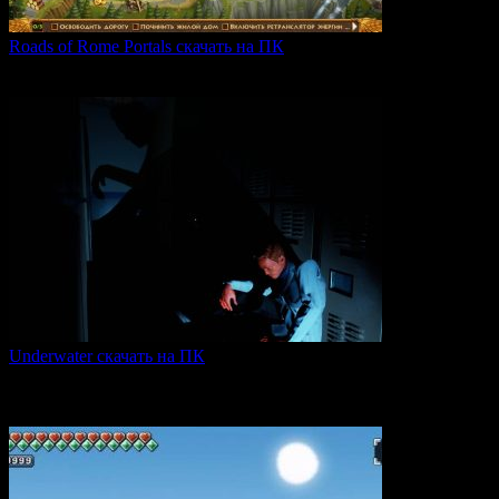
Roads of Rome Portals скачать на ПК
«Roads of Rome: Portals» — это захватывающая стратегия
0
88
Underwater скачать на ПК
Игра Underwater (2021) — это атмосферный хоррор,
погружающий
0
50