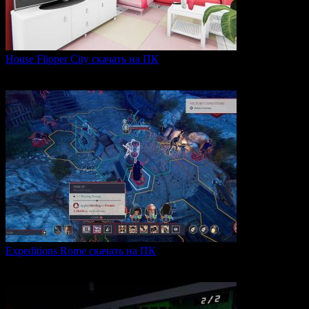
House Flipper City скачать на ПК
House Flipper City — это бизнес-симулятор, в котором
0
140
Expeditions Rome скачать на ПК
Expeditions: Rome — это ролевая тактическая игра, действие
0
65