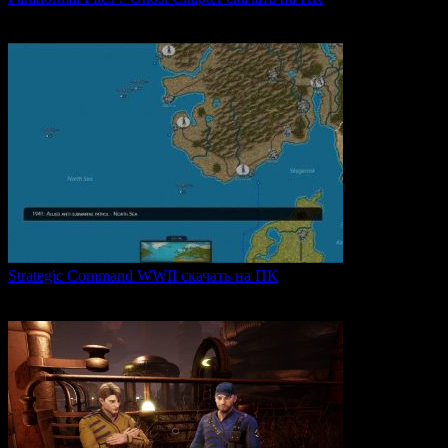
Paranormal Files 7: Ghost Chapter — продолжение популярной
0
48
Strategic Command WWII скачать на ПК
Strategic Command WWII: War in Europe — это захватывающая
0
26