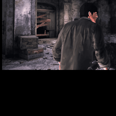
Silent Hill: Downpour — восьмая часть серии survival horror,
выпущенная в 2012 году чешской компанией Vatra Games при
поддержке Konami. Официальный релиз состоялся 13 марта в
Северной Америке и 30 марта в Европе. Игра переносит
игрока в темный, мрачный город Сайлент Хилл, после того
как главный герой, Мёрфи Пендлтон, попадает в аварию во
время перевозки в тюрьму. В результате крушения он
оказывается в загадочном и опасном городе, где граница
между реальностью и кошмарами стирается. Геймплей