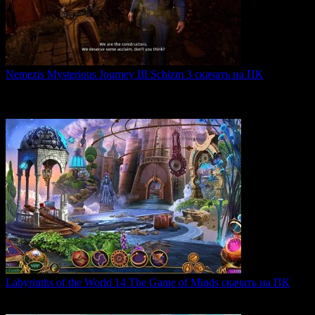
Nemezis Mysterious Journey III Schizm 3 скачать на ПК
Nemezis: Mysterious Journey III — это продолжение
легендарной
0
64
Labyrinths of the World 14 The Game of Minds скачать на ПК
В продолжении серии Labyrinths of the World нас ждет
0
35