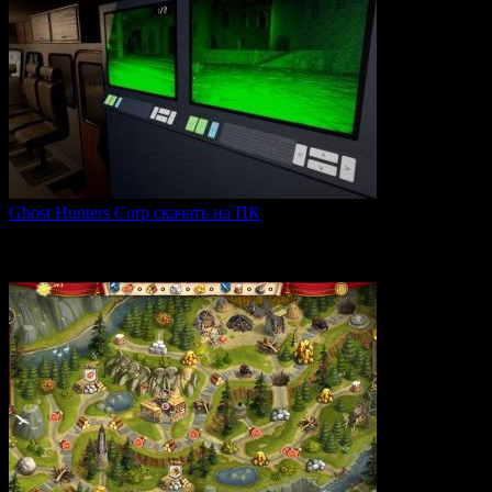
Ghost Hunters Corp скачать на ПК
Ghost Hunters Corp — это захватывающий хоррор с
кооперативным
0
67