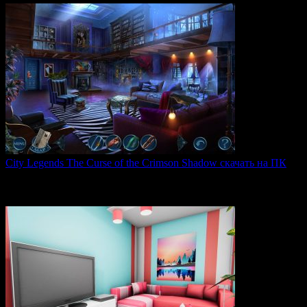
City Legends The Curse of the Crimson Shadow скачать на ПК
City Legends: The Curse of the Crimson Shadow —
увлекательная
0
80