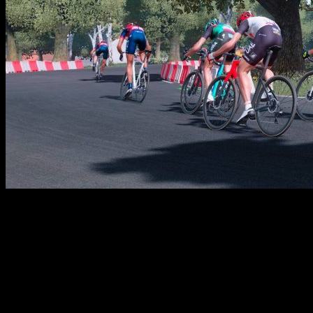
Tour de France 2023 – это реалистичный симулятор велогонок,
предлагающий игрокам уникальную возможность создать
собственного велосипедиста и пройти путь от новичка до
чемпиона мирого масштаба. В режиме Pro Leader вам
предстоит выбрать специализацию, настроить физические
параметры и принимать участие в разнообразных заездах,
развивая свои навыки и репутацию. Основная цель —
выиграть престижные соревнования, такие как Tour de France
и классические гонки года, стать лучшим велогонщиком