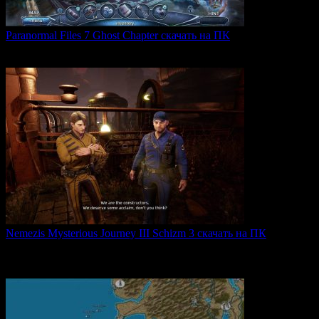
Paranormal Files 7 Ghost Chapter скачать на ПК
Paranormal Files 7: Ghost Chapter — продолжение популярной
0
48
Nemezis Mysterious Journey III Schizm 3 скачать на ПК
Nemezis: Mysterious Journey III — это продолжение
легендарной
0
66