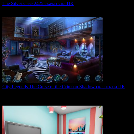
The Silver Case 2425 скачать на ПК
The Silver Case 2425 — это обновленная версия культовых
0
54
City Legends The Curse of the Crimson Shadow скачать на ПК
City Legends: The Curse of the Crimson Shadow —
увлекательная
0
81