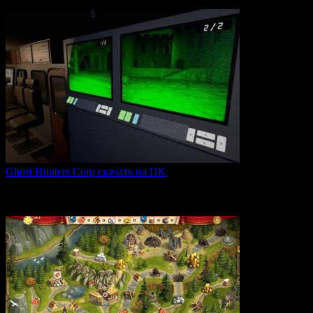
0
65
Ghost Hunters Corp скачать на ПК
Ghost Hunters Corp — это захватывающий хоррор с
кооперативным
0
68