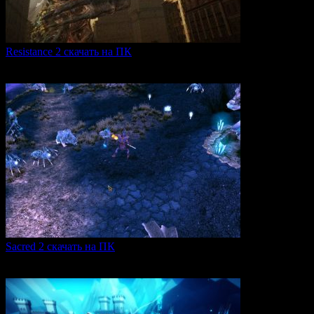
Resistance 2 скачать на ПК
Resistance 2 — это продолжение популярного шутера для
0
310
Sacred 2 скачать на ПК
Игровая серия Sacred 2 погружает игроков в богатый
0
107