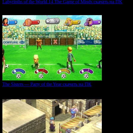
Labyrinths of the World 14 The Game of Minds скачать на ПК
В продолжении серии Labyrinths of the World нас ждет
0
35
The Sisters — Party of the Year скачать на ПК
Игра The Sisters — Party of the Year погружает
0
32