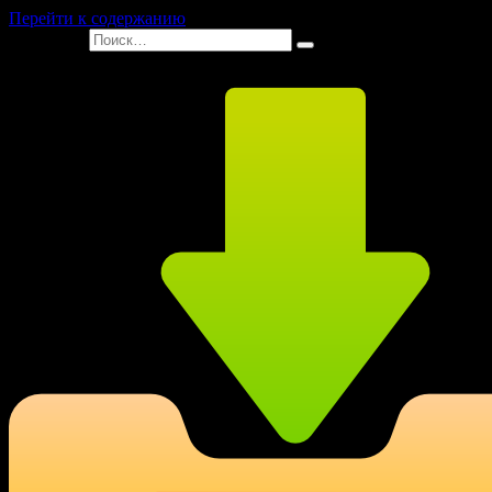
Перейти к содержанию
Search for: