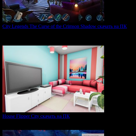
City Legends The Curse of the Crimson Shadow скачать на ПК
City Legends: The Curse of the Crimson Shadow —
увлекательная
0
77
House Flipper City скачать на ПК
House Flipper City — это бизнес-симулятор, в котором
0
126