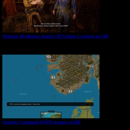
Nemezis Mysterious Journey III Schizm 3 скачать на ПК
Nemezis: Mysterious Journey III — это продолжение
легендарной
0
61
Strategic Command WWII скачать на ПК
Strategic Command WWII: War in Europe — это захватывающая