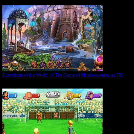
0
25
Labyrinths of the World 14 The Game of Minds скачать на ПК
В продолжении серии Labyrinths of the World нас ждет
0
35