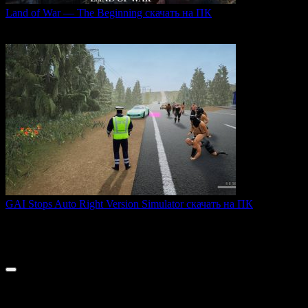
Land of War — The Beginning скачать на ПК
Land of War — это уникальная видеоигра, которая
0
212
GAI Stops Auto Right Version Simulator скачать на ПК
GAI Stops Auto — это необычный симулятор работы
дорожного
0
175
© 2026 ТОПовые игры для ПК