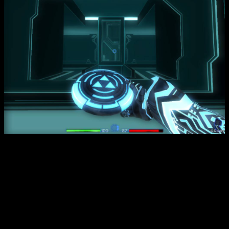
Интересные факты:
Игра использует обновленный движок, применявшийся
в хитах No One Lives Forever 2 и Aliens vs. Predator 2, что
обеспечивает высокую графическую детализацию и
плавность геймплея.
Несмотря на свою жесткость, в Tron 2.0 реализована
богатая атмосфера киберпанка с темными лабиринтами
и яркими неоновыми эффектами.