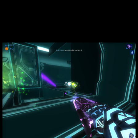
встречает полчища неуязвимых врагов, программ-убийц и
роботов. В битвах особенно ценится разнообразие оружия:
лазерные снайперские винтовки, гранатометы, метательные
диски и ракетницы позволяют эффективно уничтожать
врагов, прочно удерживающих свои позиции в виртуальном
мире.