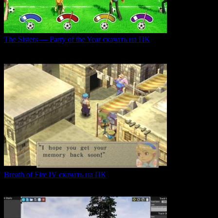
The Sisters — Party of the Year скачать на ПК
Игра The Sisters — Party of the Year погружает
0
27
Breath of Fire IV скачать на ПК
Breath of Fire IV — это классическая ролевая игра
0
43