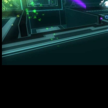
Tron 2.0 — динамичный шутер, погружающий игроков в
киберпанковый мир внутри виртуальной системы.
Исполненный на улучшенном движке, он воссоздает
атмосферу классических киберпанковых произведений и игр
вроде System Shock и произведений Уильяма Гибсона.
Главный герой — Джет Брэдли, который превращается из
человека в цифровую сущность и должен спасти своего отца,
похищенного опасным искусственным интеллектом. Игрок
отправляется в запутанные лабиринты системы TRON, где