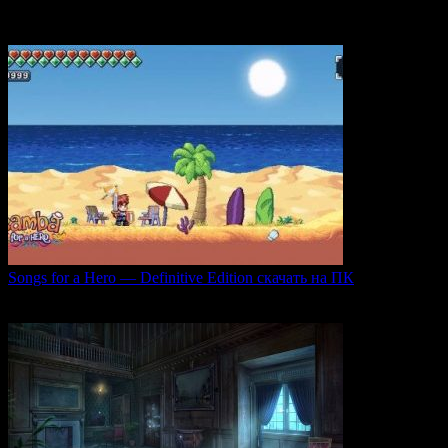
погружающий
0
46
Songs for a Hero — Definitive Edition скачать на ПК
Игровой проект Songs for a Hero — Definitive
0
49