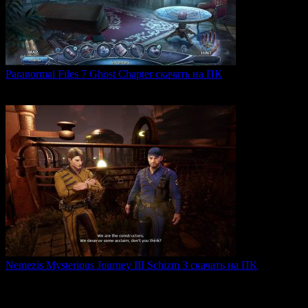
Paranormal Files 7 Ghost Chapter скачать на ПК
Paranormal Files 7: Ghost Chapter — продолжение популярной
0
39
Nemezis Mysterious Journey III Schizm 3 скачать на ПК
Nemezis: Mysterious Journey III — это продолжение
легендарной
0
61