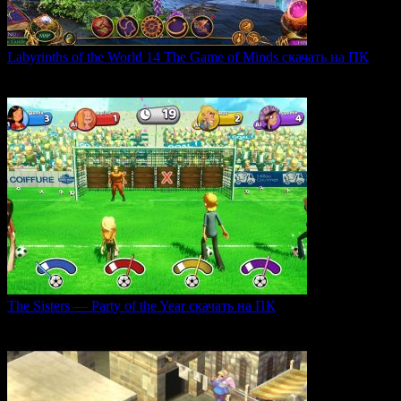
Labyrinths of the World 14 The Game of Minds скачать на ПК
В продолжении серии Labyrinths of the World нас ждет
0
35
The Sisters — Party of the Year скачать на ПК
Игра The Sisters — Party of the Year погружает
0
27