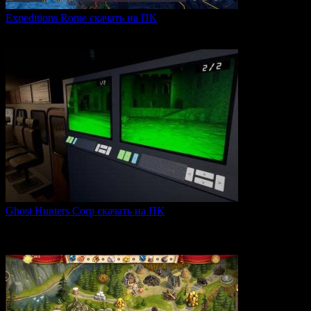
Expeditions Rome скачать на ПК
Expeditions: Rome — это ролевая тактическая игра, действие
0
61
Ghost Hunters Corp скачать на ПК
Ghost Hunters Corp — это захватывающий хоррор с
кооперативным
0
61