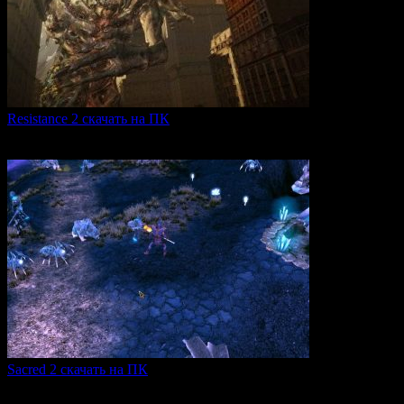
Resistance 2 скачать на ПК
Resistance 2 — это продолжение популярного шутера для
0
296
Sacred 2 скачать на ПК
Игровая серия Sacred 2 погружает игроков в богатый
0
103