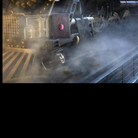
Vermillion Watch 4: In Blood — это захватывающая
приключенческая игра в жанре детективной визуальной
новеллы с элементами головоломки. Действие
разворачивается в мрачном викторианском Лондоне, где
организация «Алый Дозор» сталкивается с новой загадочной
угрозой. В районе Уайтчепел обнаружены тела жертв с
признаками кровавых преступлений, что вызывает
подозрения о возвращении вампиров или древних тёмных
сил. Главный герой, Хоукс, вместе со своей командой