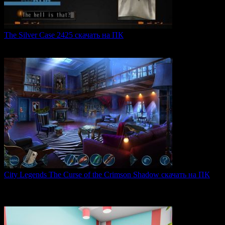
The Silver Case 2425 скачать на ПК
The Silver Case 2425 — это обновленная версия культовых
0
49
City Legends The Curse of the Crimson Shadow скачать на ПК
City Legends: The Curse of the Crimson Shadow —
увлекательная
0
77