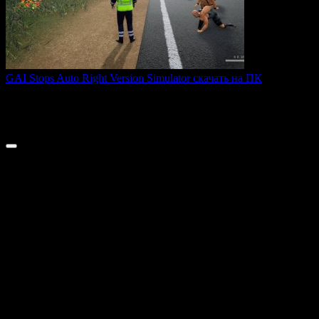
GAI Stops Auto Right Version Simulator скачать на ПК
GAI Stops Auto — это необычный симулятор работы
дорожного
0
170
© 2026 ТОПовые игры для ПК