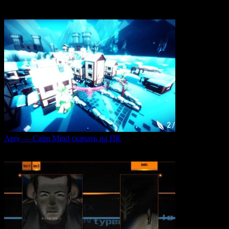
Игровая серия Sacred 2 погружает игроков в богатый
0
99
Aery — Calm Mind скачать на ПК
Aery — Calm Mind — это уникальная интерактивная
0
43