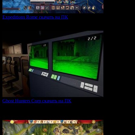
Expeditions Rome скачать на ПК
Expeditions: Rome — это ролевая тактическая игра, действие
0
59
Ghost Hunters Corp скачать на ПК
Ghost Hunters Corp — это захватывающий хоррор с
кооперативным
0
60