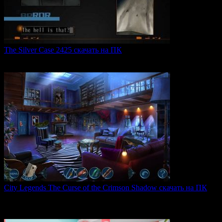
The Silver Case 2425 скачать на ПК
The Silver Case 2425 — это обновленная версия культовых
0
47
City Legends The Curse of the Crimson Shadow скачать на ПК
City Legends: The Curse of the Crimson Shadow —
увлекательная
0
75