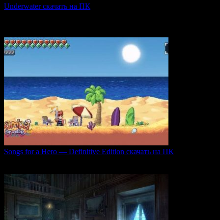
Underwater скачать на ПК
Игра Underwater (2021) — это атмосферный хоррор,
погружающий
0
45
Songs for a Hero — Definitive Edition скачать на ПК
Игровой проект Songs for a Hero — Definitive
0
49