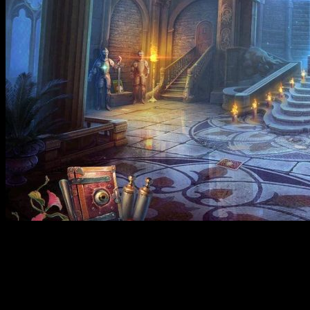
В игре Witches Legacy 12: Secret Enemy вас ждут
захватывающие приключения в мрачном мире, где вслед за
возвращением ведьм началась охота на магические существа.
Орден Охотников, считая ведьм причиной бед, стремится
уничтожить всех магов и монстров, что приводит к
возникновению одного из самых опасных конфликтов. Вы