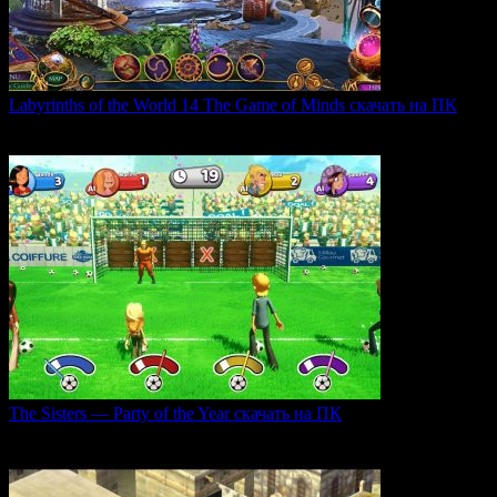
Labyrinths of the World 14 The Game of Minds скачать на ПК
В продолжении серии Labyrinths of the World нас ждет
0
35
The Sisters — Party of the Year скачать на ПК
Игра The Sisters — Party of the Year погружает
0
25