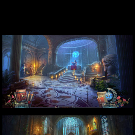
станете участником этой битвы, разгадав тайны древнего зла
и пытаясь остановить преступные планы охотников. Сюжет
раскрывает глубинные тайны мира магии и жестокую борьбу
между добром и злом, раскрывая истинные мотивы Ордена и
скрытые угрозы, которые надвигаются на обоих.