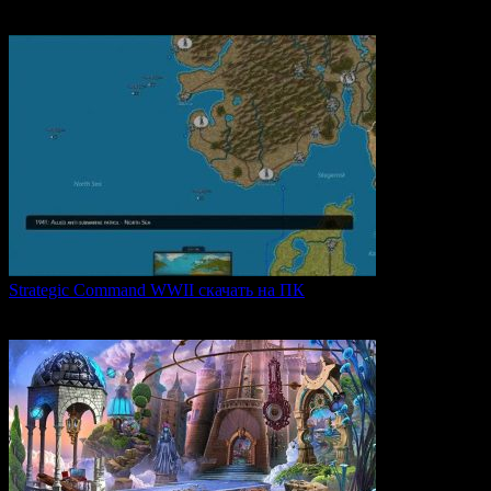
легендарной
0
59
Strategic Command WWII скачать на ПК
Strategic Command WWII: War in Europe — это захватывающая
0
23